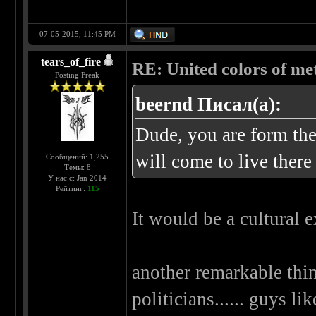
07-05-2015, 11:45 PM
tears_of_fire
RE: United colors of metal
Posting Freak
beernd Писал(а):
Dude, you are form the
will come to live there
Сообщений: 1,255
Темы: 8
У нас с: Jan 2014
Рейтинг:
115
It would be a cultural
another remarkable thin
politicians...... guys l