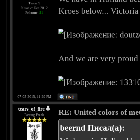
Темы: 9
У нас с: Dec 2012
Kroes below... Victoria
Рейтинг:
51
And we are very proud 
07-05-2015, 11:29 PM
tears_of_fire
RE: United colors of metal
Posting Freak
beernd Писал(а):