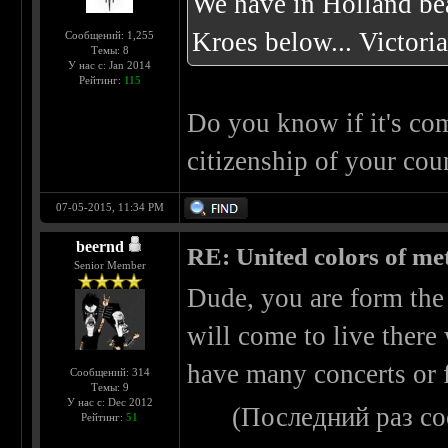
We have in Holland be
Kroes below... Victori
Сообщений: 1,255
Темы: 8
У нас с: Jan 2014
Рейтинг:
115
Do you know if it's com
citizenship of your cou
07-05-2015, 11:34 PM
beernd
RE: United colors of metal
Senior Member
Dude, you are form the
will come to live there 
have many concerts or fe
Сообщений: 314
Темы: 9
У нас с: Dec 2012
(Последний раз с
Рейтинг:
51