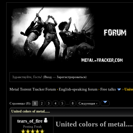
Здравствуйте, Гость! (
Вход
—
Зарегистрироваться
)
Metal Torrent Tracker Forum
›
English-speaking forum
›
Free talks
›
Unite
 0
Страницы (8):
1
2
3
4
5
...
8
Следующая »
United colors of metal......
tears_of_fire
United colors of metal....
Posting Freak