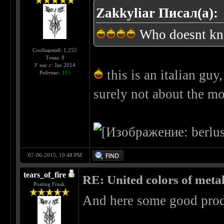
Zakkyliar Писал(а):
Who doesnt kn
Сообщений: 1,255
Темы: 8
У нас с: Jan 2014
this is an italian guy, 
Рейтинг:
115
surely not about the mo
07-06-2015, 10:48 PM
tears_of_fire
RE: United colors of metal..
Posting Freak
And here some good pr