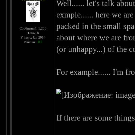
Well...... let's talk abo
exmple...... here we ar
packed in the small space
Сообщений: 1,255
Темы: 8
about where we are fr
У нас с: Jan 2014
Рейтинг:
115
(or unhappy...) of the c
For example...... I'm from
If there are some things