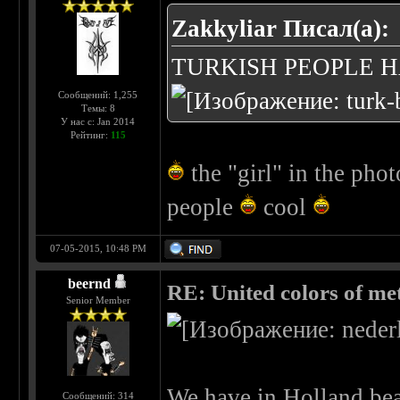
Zakkyliar Писал(а):
TURKISH PEOPLE H
Сообщений: 1,255
Темы: 8
У нас с: Jan 2014
Рейтинг:
115
the "girl" in the phot
people
cool
07-05-2015, 10:48 PM
beernd
RE: United colors of metal
Senior Member
We have in Holland bea
Сообщений: 314