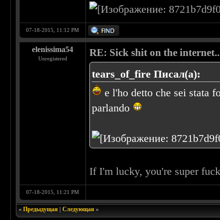
07-18-2015, 11:12 PM
elenissima54
RE: Sick shit on the internet..
Unregistered
tears_of_fire Писал(а):
e l'ho detto che sei stata 
parlando
If I'm lucky, you're super fu
07-18-2015, 11:21 PM
«
Предыдущая
|
Следующая
»