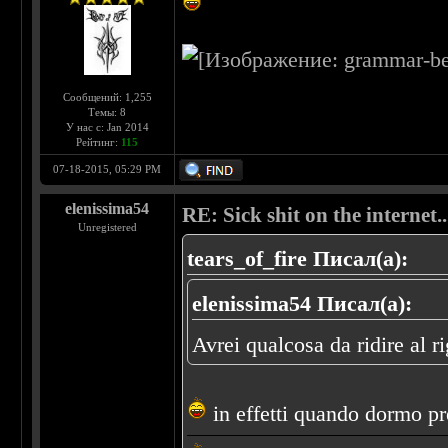
Сообщений: 1,255
Темы: 8
У нас с: Jan 2014
Рейтинг:
115
07-18-2015, 05:29 PM
elenissima54
RE: Sick shit on the internet..
Unregistered
tears_of_fire Писал(а):
elenissima54 Писал(а):
Avrei qualcosa da ridire al 
in effetti quando dormo pr