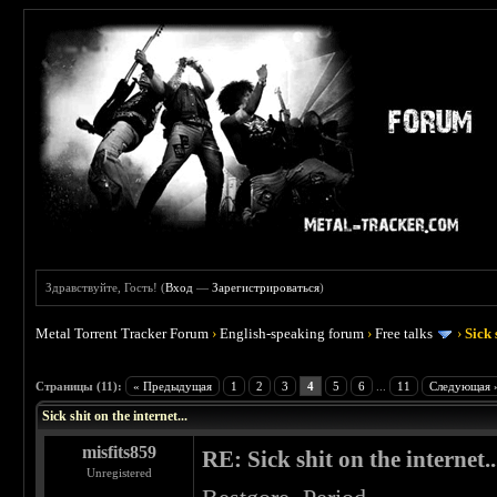
Здравствуйте, Гость! (
Вход
—
Зарегистрироваться
)
Metal Torrent Tracker Forum
›
English-speaking forum
›
Free talks
›
Sick 
 5
Страницы (11):
« Предыдущая
1
2
3
4
5
6
...
11
Следующая 
Sick shit on the internet...
misfits859
RE: Sick shit on the internet..
Unregistered