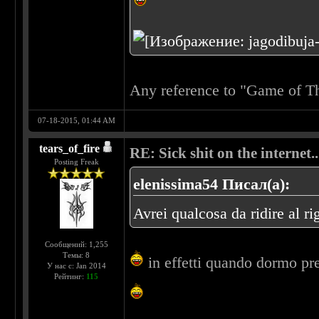
Any reference to "Game of Th
07-18-2015, 01:44 AM
tears_of_fire
RE: Sick shit on the internet..
Posting Freak
elenissima54 Писал(а):
Avrei qualcosa da ridire al r
Сообщений: 1,255
Темы: 8
in effetti quando dormo pr
У нас с: Jan 2014
Рейтинг:
115