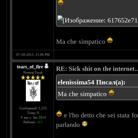
Ma che simpatico
07-18-2015, 11:06 PM
tears_of_fire
RE: Sick shit on the internet..
Posting Freak
elenissima54 Писал(а):
Ma che simpatico
Сообщений: 1,255
Темы: 8
e l'ho detto che sei stata f
У нас с: Jan 2014
Рейтинг:
115
parlando