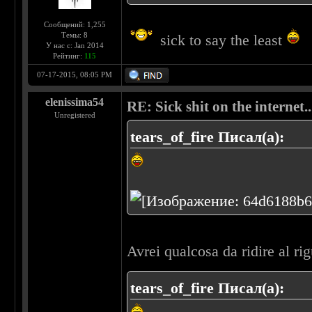
Сообщений: 1,255
Темы: 8
sick to say the least
У нас с: Jan 2014
Рейтинг:
115
07-17-2015, 08:05 PM
elenissima54
RE: Sick shit on the internet..
Unregistered
tears_of_fire Писал(а):
Avrei qualcosa da ridire al ri
tears_of_fire Писал(а):