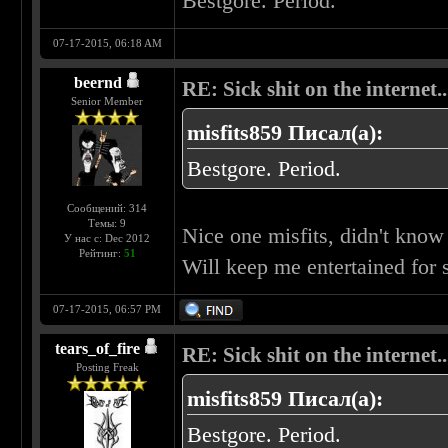
Bestgore. Period.
07-17-2015, 06:18 AM
beernd
RE: Sick shit on the internet..
Senior Member
misfits859 Писал(а):
Bestgore. Period.
Сообщений: 314
Темы: 9
Nice one misfits, didn't know 
У нас с: Dec 2012
Рейтинг:
51
Will keep me entertained for
07-17-2015, 06:57 PM
tears_of_fire
RE: Sick shit on the internet..
Posting Freak
misfits859 Писал(а):
Bestgore. Period.