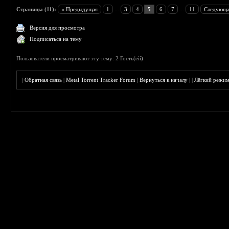
Страницы (11):
« Предыдущая
1
...
3
4
5
6
7
...
11
Следующа
Версия для просмотра
Подписаться на тему
Пользователи просматривают эту тему: 2 Гость(ей)
|
Обратная связь
|
Metal Torrent Tracker Forum
|
Вернуться к началу
|
|
Лёгкий режи