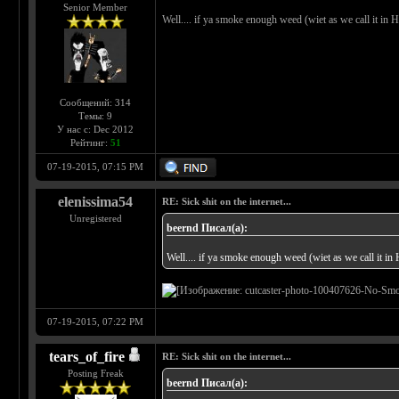
Senior Member
Well.... if ya smoke enough weed (wiet as we call it in H
Сообщений: 314
Темы: 9
У нас с: Dec 2012
Рейтинг:
51
07-19-2015, 07:15 PM
elenissima54
RE: Sick shit on the internet...
Unregistered
beernd Писал(а):
Well.... if ya smoke enough weed (wiet as we call it in 
07-19-2015, 07:22 PM
tears_of_fire
RE: Sick shit on the internet...
Posting Freak
beernd Писал(а):