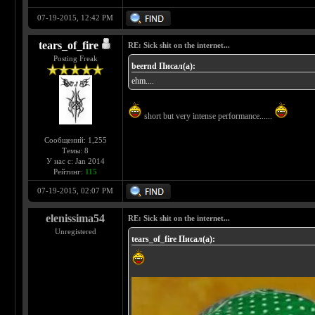
07-19-2015, 12:42 PM
tears_of_fire
RE: Sick shit on the internet...
Posting Freak
beernd Писал(а):
ehm....
short but very intense performance......
Сообщений: 1,255
Темы: 8
У нас с: Jan 2014
Рейтинг:
115
07-19-2015, 02:07 PM
elenissima54
RE: Sick shit on the internet...
Unregistered
tears_of_fire Писал(а):