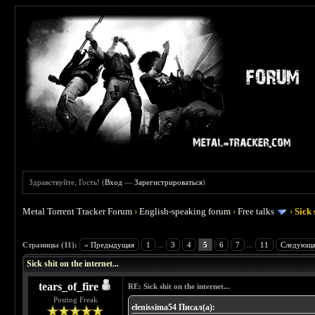
Здравствуйте, Гость! (
Вход
—
Зарегистрироваться
)
Metal Torrent Tracker Forum
›
English-speaking forum
›
Free talks
›
Sick 
 5
Страницы (11):
« Предыдущая
1
...
3
4
5
6
7
...
11
Следующа
Sick shit on the internet...
tears_of_fire
RE: Sick shit on the internet...
Posting Freak
elenissima54 Писал(а):