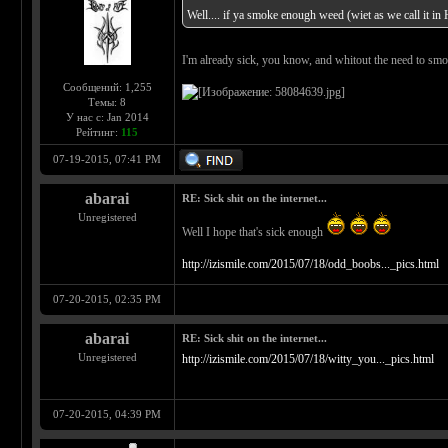
Well.... if ya smoke enough weed (wiet as we call it in 
I'm already sick, you know, and whitout the need to sm
Сообщений: 1,255
Темы: 8
У нас с: Jan 2014
Рейтинг:
115
07-19-2015, 07:41 PM
abarai
RE: Sick shit on the internet...
Unregistered
Well I hope that's sick enough
http://izismile.com/2015/07/18/odd_boobs..._pics.html
07-20-2015, 02:35 PM
abarai
RE: Sick shit on the internet...
Unregistered
http://izismile.com/2015/07/18/witty_you..._pics.html
07-20-2015, 04:39 PM