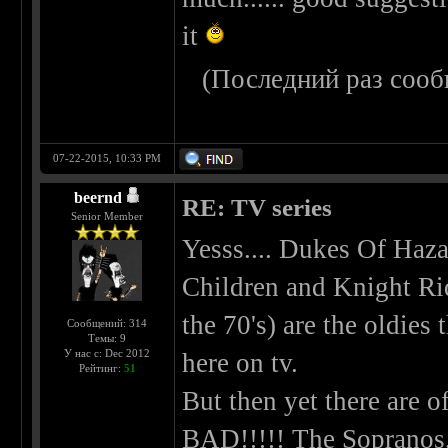
it
(Последний раз сооб
07-22-2015, 10:33 PM
beernd
RE: TV series
Senior Member
Yesss.... Dukes Of Haz
Children and Knight Rid
the 70's) are the oldies
Сообщений: 314
Темы: 9
У нас с: Dec 2012
here on tv.
Рейтинг:
51
But then yet there ar
BAD!!!!! The Sopranos, 