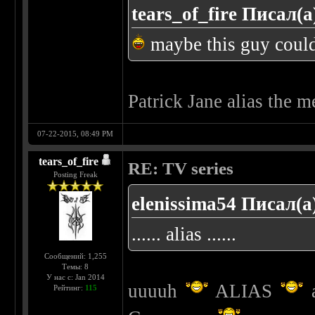
tears_of_fire Писал(а
maybe this guy could
Patrick Jane alias the m
07-22-2015, 08:49 PM
tears_of_fire
RE: TV series
Posting Freak
elenissima54 Писал(а
...... alias ......
Сообщений: 1,255
Темы: 8
У нас с: Jan 2014
uuuuh
ALIAS
a
Рейтинг:
115