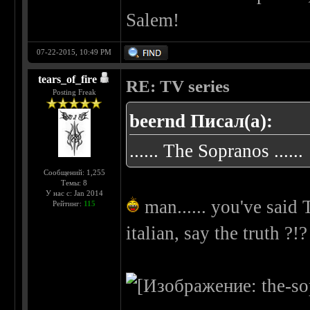
Salem!
07-22-2015, 10:49 PM
tears_of_fire
RE: TV series
Posting Freak
beernd Писал(а):
...... The Sopranos ......
Сообщений: 1,255
Темы: 8
У нас с: Jan 2014
man...... you've said
Рейтинг:
115
italian, say the truth ?!