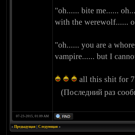
"oh...... bite me...... oh
with the werewolf...... oh
"oh...... you are a whore.
vampire...... but I cannot 
all this shit for 7
(Последний раз сооб
07-23-2015, 01:09 AM
«
Предыдущая
|
Следующая
»