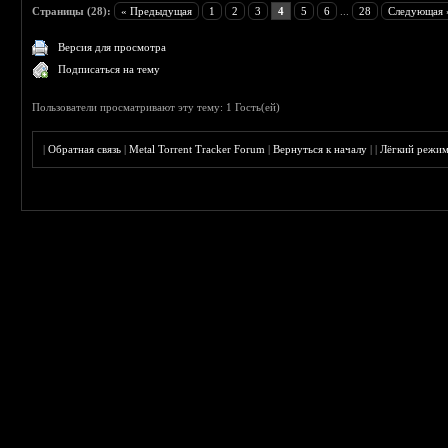
Страницы (28):
« Предыдущая
1
2
3
4
5
6
...
28
Следующая 
Версия для просмотра
Подписаться на тему
Пользователи просматривают эту тему: 1 Гость(ей)
|
Обратная связь
|
Metal Torrent Tracker Forum
|
Вернуться к началу
|
|
Лёгкий режи