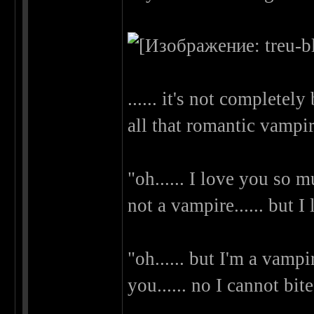
...... it's not completel
all that romantic vampiri
"oh...... I love you so m
not a vampire...... but I 
"oh...... but I'm a vampire
you...... no I cannot bite 