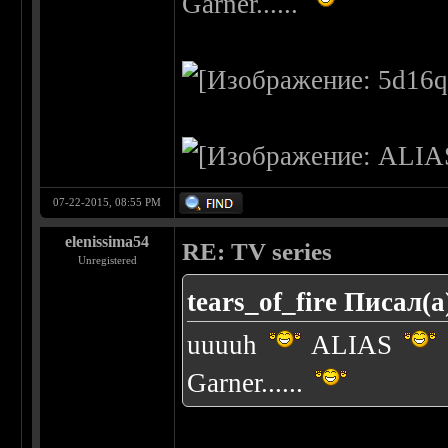
Garner......
07-22-2015, 08:55 PM
elenissima54
RE: TV series
Unregistered
tears_of_fire Писал(а
uuuuh
ALIAS
Garner......