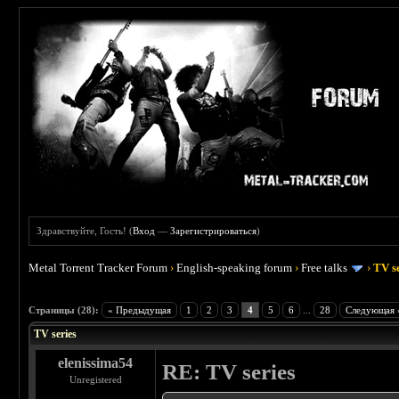
Здравствуйте, Гость! (
Вход
—
Зарегистрироваться
)
Metal Torrent Tracker Forum
›
English-speaking forum
›
Free talks
›
TV s
 5
Страницы (28):
« Предыдущая
1
2
3
4
5
6
...
28
Следующая 
TV series
elenissima54
RE: TV series
Unregistered