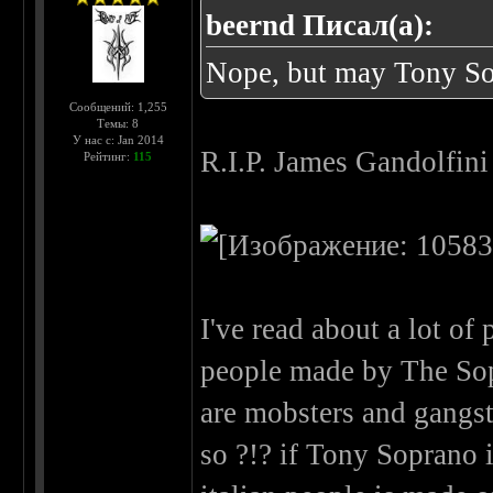
beernd Писал(а):
Nope, but may Tony So
Сообщений: 1,255
Темы: 8
У нас с: Jan 2014
R.I.P. James Gandolfini
Рейтинг:
115
I've read about a lot of 
people made by The Sopra
are mobsters and gangste
so ?!? if Tony Soprano i