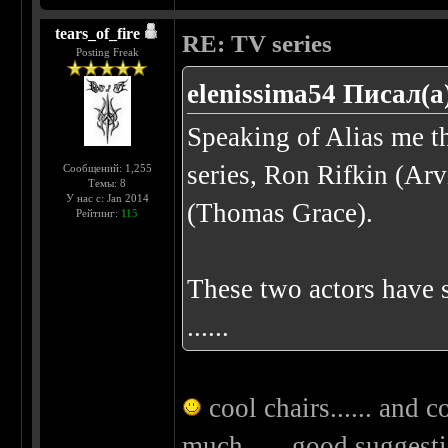
tears_of_fire
RE: TV series
Posting Freak
elenissima54 Писал(а
Speaking of Alias me t
series, Ron Rifkin (Arv
Сообщений: 1,255
Темы: 8
У нас с: Jan 2014
(Thomas Grace).
Рейтинг:
115
These two actors have s
......
cool chairs...... and c
much...... good sugges