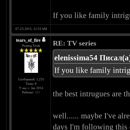
If you like family intrig
07-23-2015, 12:53 AM
tears_of_fire
RE: TV series
Posting Freak
elenissima54 Писал(а
If you like family intrig
Сообщений: 1,255
Темы: 8
У нас с: Jan 2014
the best intrugues are t
Рейтинг:
115
well...... maybe I've alre
days I'm following this o