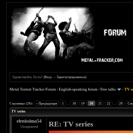
Здравствуйте, Гость! (
Вход
—
Зарегистрироваться
)
Metal Torrent Tracker Forum
›
English-speaking forum
›
Free talks
›
TV s
 5
Страницы (28):
« Предыдущая
1
...
18
19
20
21
22
...
28
Сле
TV series
elenissima54
RE: TV series
Unregistered