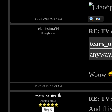
11-08-2015, 07:57 PM
elenissima54
RE: TV s
Unregistered
tears_o
anyway.
Woow
11-09-2015, 12:29 AM
tears_of_fire
RE: TV s
Posting Freak
And this