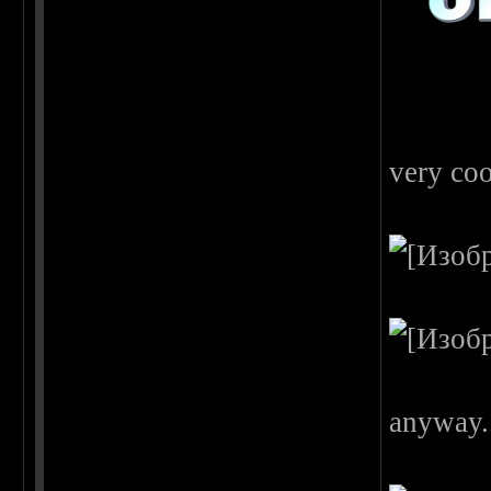
very coo
anyway..