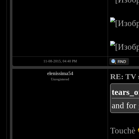
11-08-2015, 04:40 PM
elenissima54
RE: TV s
Unregistered
tears_o
and for
Touchè