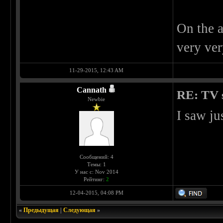
On the a
very ver
11-29-2015, 12:43 AM
Cannath
RE: TV s
Newbie
I saw ju
Сообщений: 4
Темы: 1
У нас с: Nov 2014
Рейтинг:
2
12-04-2015, 04:08 PM
«
Предыдущая
|
Следующая
»