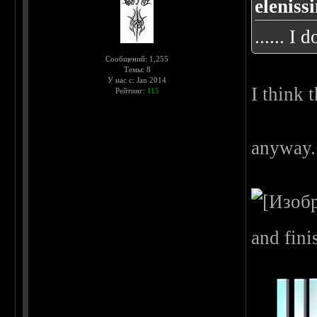
eleniss
...... I
Сообщений: 1,255
Темы: 8
У нас с: Jan 2014
I think 
Рейтинг:
115
anyway..
and fini