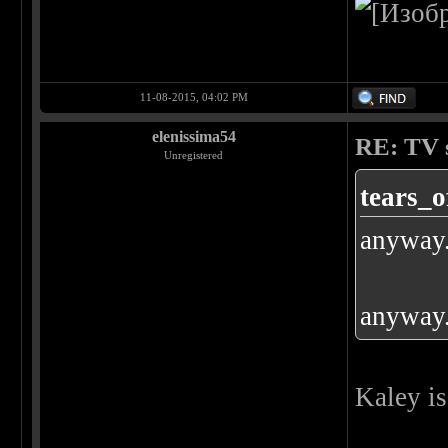
11-08-2015, 04:02 PM
elenissima54
RE: TV s
Unregistered
tears_o
anyway..
anyway..
Kaley is