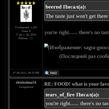
beernd Писал(а):
The taste just won't get there
Сообщений: 1,255
you're right...... there's no tast
Темы: 8
У нас с: Jan 2014
Рейтинг:
115
(Последний раз сооб
07-08-2015, 09:35 PM
elenissima54
RE: FOOD! what is your favo
Unregistered
tears_of_fire Писал(а):
you're right...... there's no tas