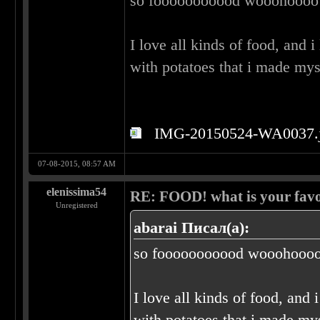
so fooooooooood wooohoooo!
I love all kinds of food, and 
with potatoes that i made mys
IMG-20150524-WA0037.
07-08-2015, 08:57 AM
elenissima54
RE: FOOD! what is your favo
Unregistered
abarai Писал(а):
so fooooooooood wooohoooo
I love all kinds of food, and 
with potatoes that i made my