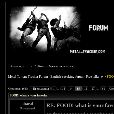
Здравствуйте, Гость! (
Вход
—
Зарегистрироваться
)
Metal Torrent Tracker Forum
›
English-speaking forum
›
Free talks
›
FOOD
 4
Страницы (61):
« Предыдущая
1
...
13
14
15
16
17
...
61
Сле
FOOD! what is your favorite
abarai
RE: FOOD! what is your favo
Unregistered