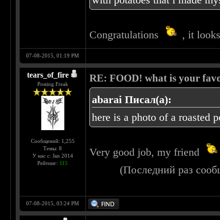
Congratulations
, it look
07-08-2015, 01:19 PM
tears_of_fire
RE: FOOD! what is your favo
Posting Freak
abarai Писал(а):
here is a photo of a roasted 
Сообщений: 1,255
Темы: 8
Very good job, my friend
У нас с: Jan 2014
Рейтинг:
115
(Последний раз сооб
07-08-2015, 03:24 PM