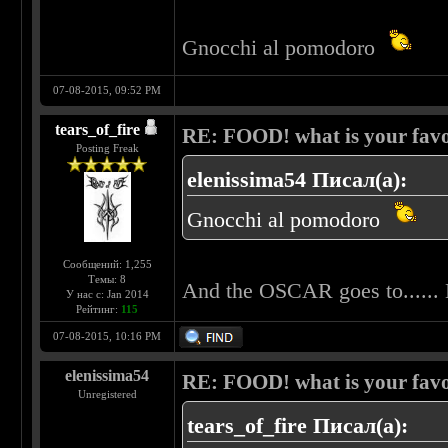
Gnocchi al pomodoro
07-08-2015, 09:52 PM
tears_of_fire
RE: FOOD! what is your favo
Posting Freak
elenissima54 Писал(а):
Gnocchi al pomodoro
Сообщений: 1,255
Темы: 8
And the OSCAR goes to....
У нас с: Jan 2014
Рейтинг:
115
07-08-2015, 10:16 PM
elenissima54
RE: FOOD! what is your favo
Unregistered
tears_of_fire Писал(а):