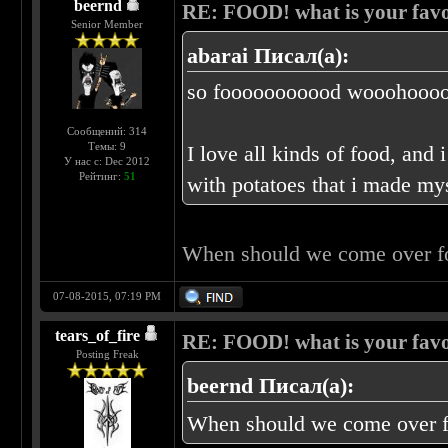
beernd
RE: FOOD! what is your favo
Senior Member
abarai Писал(а):
so fooooooooood wooohoooo
Сообщений: 314
Темы: 9
I love all kinds of food, and 
У нас с: Dec 2012
Рейтинг:
51
with potatoes that i made my
When should we come over f
07-08-2015, 07:19 PM
tears_of_fire
RE: FOOD! what is your favo
Posting Freak
beernd Писал(а):
When should we come over f