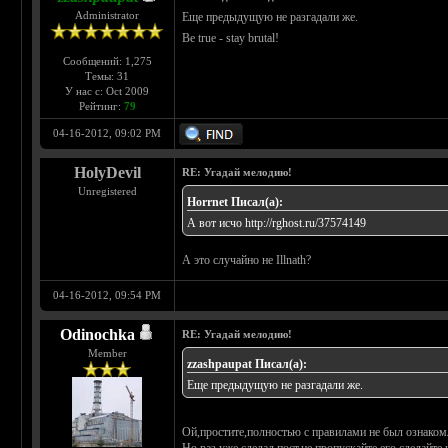
Administrator
Еще предыдущую не разгадали же.
Be true - stay brutal!
Сообщений: 1,275
Темы: 31
У нас с: Oct 2009
Рейтинг:
79
04-16-2012, 09:02 PM
HolyDevil
RE: Угадай мелодию!
Unregistered
Horrnet Писал(а):
А вот исчо
http://rghost.ru/37574149
А это случайно не Illnath?
04-16-2012, 09:54 PM
Odinochka
RE: Угадай мелодию!
Member
zzashpaupat Писал(а):
Еще предыдущую не разгадали же.
Ой,простите,полностью с правилами не был ознакомл