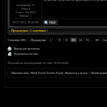
Но раз уже сделал пост,не пропускайте его,сделайте
Сообщений: 52
Темы: 8
У нас с: Jun 2011
Рейтинг:
3
04-17-2012, 06:58 PM
«
Предыдущая
|
Следующая
»
Страницы (60):
« Предыдущая
1
...
51
52
53
54
55
...
60
Сле
Версия для просмотра
Подписаться на тему
Пользователи просматривают эту тему: 26 Гость(ей)
|
Обратная связь
|
Metal Torrent Tracker Forum
|
Вернуться к началу
|
|
Лёгкий режи