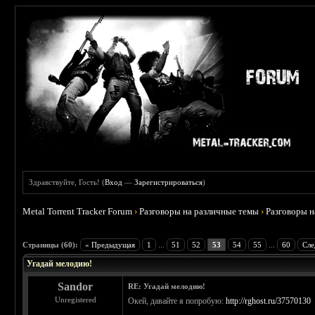
Здравствуйте, Гость! (
Вход
—
Зарегистрироваться
)
Metal Torrent Tracker Forum
›
Разговоры на различные темы
›
Разговоры 
 4.57
Страницы (60):
« Предыдущая
1
...
51
52
53
54
55
...
60
Сле
Угадай мелодию!
Sandor
RE: Угадай мелодию!
Unregistered
Окей, давайте я попробую:
http://rghost.ru/37570130