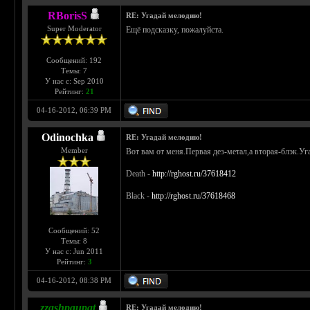
RBorisS
RE: Угадай мелодию!
Super Moderator
Ещё подсказку, пожалуйста.
Сообщений: 192
Темы: 7
У нас с: Sep 2010
Рейтинг:
21
04-16-2012, 06:39 PM
Odinochka
RE: Угадай мелодию!
Member
Вот вам от меня.Первая дез-метал,а вторая-блэк.Уг
Death -
http://rghost.ru/37618412
Black -
http://rghost.ru/37618468
Сообщений: 52
Темы: 8
У нас с: Jun 2011
Рейтинг:
3
04-16-2012, 08:38 PM
zzashpaupat
RE: Угадай мелодию!