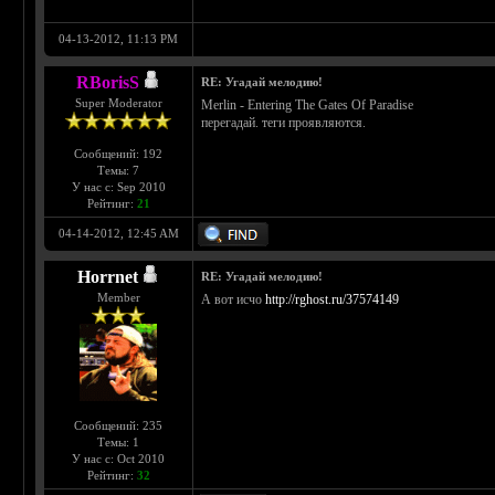
04-13-2012, 11:13 PM
RBorisS
RE: Угадай мелодию!
Super Moderator
Merlin - Entering The Gates Of Paradise
перегадай. теги проявляются.
Сообщений: 192
Темы: 7
У нас с: Sep 2010
Рейтинг:
21
04-14-2012, 12:45 AM
Horrnet
RE: Угадай мелодию!
Member
А вот исчо
http://rghost.ru/37574149
Сообщений: 235
Темы: 1
У нас с: Oct 2010
Рейтинг:
32