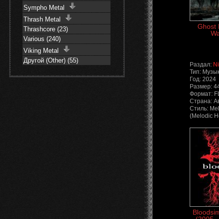
Sympho Metal
Thrash Metal
Ghost 
Thrashcore (23)
Wa
Various (240)
Viking Metal
Другой (Other) (55)
Раздал:
N
Тип: Музы
Год: 2024
Размер: 4
Формат: 
Страна: А
Стиль: Mel
(Melodic H
Bloodsim