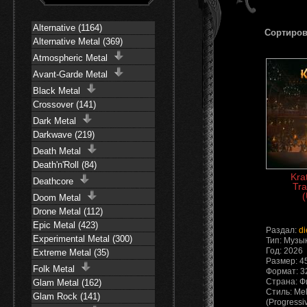
Alternative (1164)
Сортиров
Alternative Metal (369)
Atmospheric Metal
Avant-Garde Metal
Black Metal
Crossover (141)
Dark Metal
Darkwave (219)
Death Metal
Death'n'Roll (84)
Krat
Deathcore
Tra
(
Doom Metal
Drone Metal (112)
Epic Metal (423)
Раздал:
di
Experimental Metal (300)
Тип: Музы
Год: 2026
Extreme Metal (35)
Размер: 4
Folk Metal
Формат: 3
Страна: 
Glam Metal (162)
Стиль: Mel
Glam Rock (141)
(Progressi