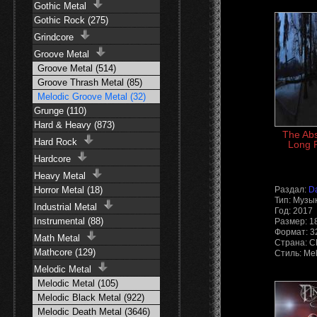
Gothic Metal
Metal)
Gothic Rock (275)
Grindcore
Groove Metal
Groove Metal (514)
Groove Thrash Metal (85)
Melodic Groove Metal (32)
Grunge (110)
Hard & Heavy (873)
The Abs
Hard Rock
Long P
Hardcore
Heavy Metal
Horror Metal (18)
Раздал:
D
Тип: Музы
Industrial Metal
Год: 2017
Instrumental (88)
Размер: 1
Формат: 3
Math Metal
Страна: 
Mathcore (129)
Стиль: Mel
Melodic Metal
Melodic Metal (105)
Melodic Black Metal (922)
Melodic Death Metal (3646)