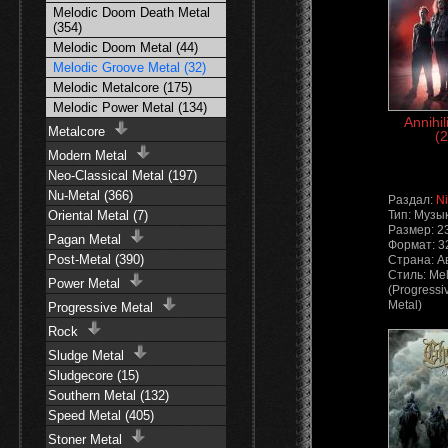
Melodic Doom Death Metal
(354)
Melodic Doom Metal (44)
Melodic Groove Metal (32)
Melodic Metalcore (175)
Melodic Power Metal (134)
Annihil
Metalcore
(2
Modern Metal
Neo-Classical Metal (197)
Nu-Metal (366)
Раздал:
N
Oriental Metal (7)
Тип: Музы
Размер: 2
Pagan Metal
Формат: 3
Post-Metal (390)
Страна: А
Стиль: Mel
Power Metal
(Progressi
Metal)
Progressive Metal
Rock
Sludge Metal
Sludgecore (15)
Southern Metal (132)
Speed Metal (405)
Stoner Metal