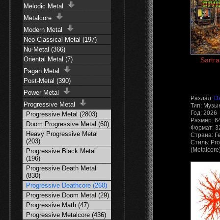
Melodic Metal
Metalcore
Modern Metal
Neo-Classical Metal (197)
Nu-Metal (366)
Oriental Metal (7)
Sartra
Pagan Metal
Post-Metal (390)
Power Metal
Раздал:
D
Progressive Metal
Тип: Музы
Год: 2026
Progressive Metal (2803)
Размер: 6
Doom Progressive Metal (60)
Формат: 3
Heavy Progressive Metal
Страна: Г
(203)
Стиль: Pro
(Metalcore
Progressive Black Metal
(196)
Progressive Death Metal
(830)
Progressive Deathcore (260)
Progressive Doom Metal (29)
Progressive Math (47)
Progressive Metalcore (436)