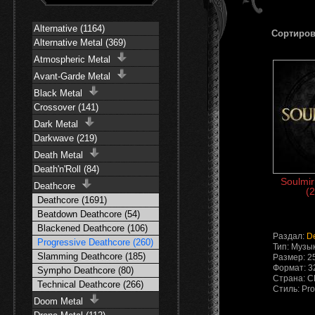
Alternative (1164)
Сортиров
Alternative Metal (369)
Atmospheric Metal
Avant-Garde Metal
Black Metal
Crossover (141)
Dark Metal
Darkwave (219)
Death Metal
Death'n'Roll (84)
Soulmir
Deathcore
(2
Deathcore (1691)
Beatdown Deathcore (54)
Blackened Deathcore (106)
Раздал:
D
Progressive Deathcore (260)
Тип: Музы
Slamming Deathcore (185)
Размер: 2
Формат: 3
Sympho Deathcore (80)
Страна: 
Technical Deathcore (266)
Стиль: Pro
Doom Metal