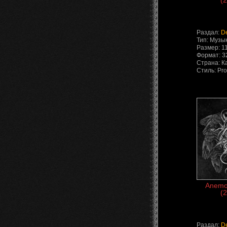
(2
Раздал:
D
Тип: Музы
Размер: 1
Формат: 3
Страна: К
Стиль: Pro
Anemoi
(2
Раздал:
D