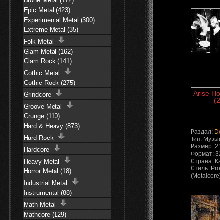
Drone Metal (112)
Epic Metal (423)
Experimental Metal (300)
Extreme Metal (35)
Folk Metal
Glam Metal (162)
Glam Rock (141)
Gothic Metal
Gothic Rock (275)
Arise Ho
Grindcore
(2
Groove Metal
Grunge (110)
Hard & Heavy (873)
Раздал:
D
Hard Rock
Тип: Музы
Размер: 2
Hardcore
Формат: 3
Heavy Metal
Страна: К
Стиль: Pro
Horror Metal (18)
(Metalcore
Industrial Metal
Instrumental (88)
Math Metal
Mathcore (129)