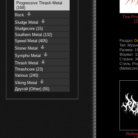
Progressive Thrash Metal
(168)
Rock
The Pri
(2
Sludge Metal
Sludgecore (15)
Southern Metal (132)
Speed Metal (405)
Раздал:
D
Тип: Музы
Stoner Metal
Размер: 1
Формат: 3
Sympho Metal
Страна: Э
Thrash Metal
Стиль: Pro
(Metalcore
Thrashcore (23)
Various (240)
Viking Metal
Другой (Other) (55)
Refin