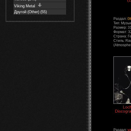
(2
Viking Metal
Другой (Other) (55)
Раздал:
0l
Тип: Музы
Размер: 3
Формат: 3
Страна: Г
Стиль: Raw
(Atmospher
Loc
Discogra
Раздал:
va