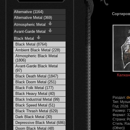
Alternative (1164)
Сортиров
Alternative Metal (369)
Atmospheric Metal
Avant-Garde Metal
Black Metal
Black Metal (8764)
Ambient Black Metal (228)
Atmospheric Black Metal
(1806)
Avant-Garde Black Metal
(97)
Капкан
Black Death Metal (1847)
Black Doom Metal (251)
Black Folk Metal (177)
Black Heavy Metal (40)
Раздал:
di
Black Industrial Metal (99)
Тип: Музы
Black Speed Metal (51)
Год: 2026
Размер: 7
Black Thrash Metal (629)
Формат: 3
Dark Black Metal (30)
Страна: Р
Depressive Black Metal (686)
Стиль: Raw
(Other))
Doom Black Metal (48)