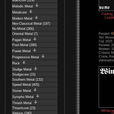
Mathcore (129)
Melodic Metal
Metalcore
Fading 
Leads
Modern Metal
Neo-Classical Metal (197)
Nu-Metal (366)
Oriental Metal (7)
Раздал:
0
Тип: Музы
Pagan Metal
Год: 2025
Post-Metal (390)
Размер: 2
Формат: 32
Power Metal
Страна: 
Стиль: Raw
Progressive Metal
(Atmospher
Rock
Sludge Metal
Sludgecore (15)
Southern Metal (132)
Speed Metal (405)
Stoner Metal
Sympho Metal
Thrash Metal
Thrashcore (23)
Winterg
Various (240)