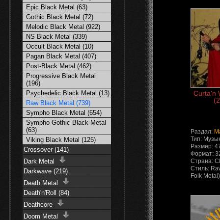
Epic Black Metal (63)
Gothic Black Metal (72)
Melodic Black Metal (922)
NS Black Metal (339)
Occult Black Metal (10)
Pagan Black Metal (407)
Post-Black Metal (462)
Progressive Black Metal
(196)
Psychedelic Black Metal (13)
Curta'n 
(2
Raw Black Metal (739)
Sympho Black Metal (654)
Sympho Gothic Black Metal
(63)
Раздал:
M
Тип: Музы
Viking Black Metal (125)
Размер: 4
Crossover (141)
Формат: 3
Dark Metal
Страна: 
Стиль: Raw
Darkwave (219)
Folk Metal)
Death Metal
Death'n'Roll (84)
Deathcore
Doom Metal