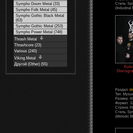
Стиль: Sy
Sympho Doom Metal (33)
(Industrial
Sympho Folk Metal (45)
Sympho Gothic Black Metal
(63)
Sympho Gothic Metal (253)
Sympho Power Metal (748)
Thrash Metal
Thrashcore (23)
Various (240)
Viking Metal
Другой (Other) (55)
Euto
Discogra
Раздал:
di
Тип: Музы
Размер: 4
Формат: 3
Страна: Р
Стиль: Sy
(Melodic B