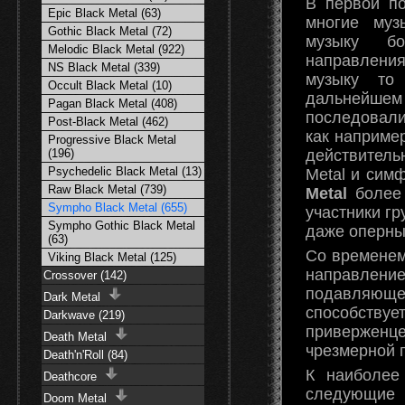
В первой по
Epic Black Metal (63)
многие муз
Gothic Black Metal (72)
музыку бо
Melodic Black Metal (922)
направлени
NS Black Metal (339)
музыку то
Occult Black Metal (10)
дальнейшем 
Pagan Black Metal (408)
последовали
Post-Black Metal (462)
как например
Progressive Black Metal
действител
(196)
Psychedelic Black Metal (13)
Metal и сим
Raw Black Metal (739)
Metal
более 
Sympho Black Metal (655)
участники гр
Sympho Gothic Black Metal
даже оперны
(63)
Со времене
Viking Black Metal (125)
направлени
Crossover (142)
подавляющее
Dark Metal
способству
Darkwave (219)
приверженц
Death Metal
чрезмерной 
Death'n'Roll (84)
К наиболее
Deathcore
следующи
Doom Metal