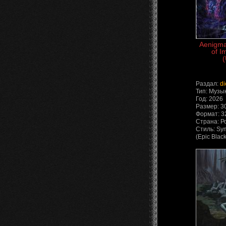
Aenigma 
of I
(
Раздал:
di
Тип: Музы
Год: 2026
Размер: 3
Формат: 3
Страна: Р
Стиль: Sy
(Epic Black