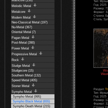
Mathcore (130)
Тип: Музы
Год: 2025
Melodic Metal
Размер: 7
Metalcore
Формат: 3
Страна: Б
Modern Metal
Стиль: Sy
Neo-Classical Metal (197)
Nu-Metal (367)
Oriental Metal (7)
Pagan Metal
Post-Metal (390)
Power Metal
Progressive Metal
Rock
Sludge Metal
Wol
Sludgecore (15)
Wast
Southern Metal (132)
Speed Metal (405)
Stoner Metal
Раздал:
Tr
Sympho Metal
Тип: Музы
Год: 2025
Sympho Metal (995)
Размер: 1
Sympho Black Metal (655)
Формат: 3
Sympho Death Metal (215)
Страна: Г