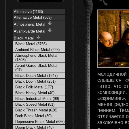
Alternative (1163)
Alternative Metal (369)
Atmospheric Metal
Avant-Garde Metal
Black Metal
Black Metal (8766)
Ambient Black Metal (228)
Atmospheric Black Metal
(1808)
Avant-Garde Black Metal
(97)
мелодичной
Black Death Metal (1847)
слышатся «
Black Doom Metal (251)
гитар, что 
Black Folk Metal (177)
композиции
Black Heavy Metal (40)
«скриминг»,
Black Industrial Metal (99)
менее редко
Black Speed Metal (51)
пением. Тем
Black Thrash Metal (628)
отличается о
Dark Black Metal (30)
заключено в
Depressive Black Metal (686)
Doom Black Metal (48)