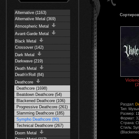
Alternative (1163)
Сортиров
Alternative Metal (369)
Atmospheric Metal
Avant-Garde Metal
Black Metal
Crossover (142)
Dark Metal
Darkwave (219)
Death Metal
Death'n'Roll (84)
Violen
Deathcore
(2
Deathcore (1698)
Beatdown Deathcore (54)
Blackened Deathcore (106)
Раздал:
D
Progressive Deathcore (261)
Тип: Музы
Slamming Deathcore (185)
Размер: 1
Формат: 32
Sympho Deathcore (80)
Страна: 
Technical Deathcore (267)
Стиль: Sy
(Blackened
Doom Metal