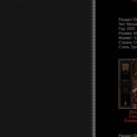
Of
Раздал:
D
Тип: Музы
Год: 2025
Размер: 6
Формат: 3
Страна: 
Стиль: Sy
Bli
Des
Existe
Раздал:
D