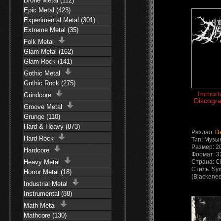
Drone Metal (112)
Epic Metal (423)
Experimental Metal (301)
Extreme Metal (35)
Folk Metal
Glam Metal (162)
Glam Rock (141)
Gothic Metal
Gothic Rock (275)
Immorta
Grindcore
Discogra
Groove Metal
Grunge (110)
Hard & Heavy (873)
Раздал:
D
Hard Rock
Тип: Музы
Размер: 2
Hardcore
Формат: 3
Heavy Metal
Страна: 
Стиль: Sy
Horror Metal (18)
(Blackened
Industrial Metal
Instrumental (88)
Math Metal
Mathcore (130)