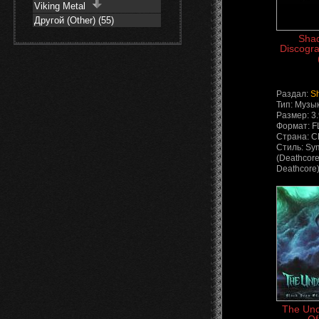
Viking Metal
Другой (Other) (55)
Shad
Discogra
Раздал:
S
Тип: Музы
Размер: 3
Формат: 
Страна: 
Стиль: Sy
(Deathcore
Deathcore
The Und