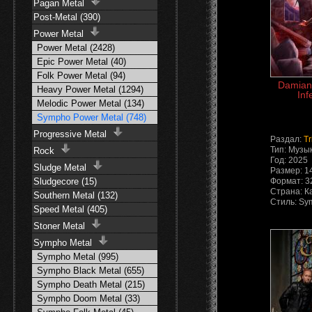
Pagan Metal
Post-Metal (390)
Power Metal
Power Metal (2428)
Epic Power Metal (40)
Folk Power Metal (94)
Damiano
Heavy Power Metal (1294)
Inf
Melodic Power Metal (134)
Sympho Power Metal (748)
Progressive Metal
Раздал:
Tr
Тип: Музы
Rock
Год: 2025
Sludge Metal
Размер: 1
Sludgecore (15)
Формат: 32
Страна: К
Southern Metal (132)
Стиль: Sy
Speed Metal (405)
Stoner Metal
Sympho Metal
Sympho Metal (995)
Sympho Black Metal (655)
Sympho Death Metal (215)
Sympho Doom Metal (33)