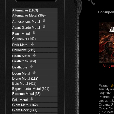
Alternative (1163)
Сортиров
Alternative Metal (369)
Atmospheric Metal
Avant-Garde Metal
Black Metal
Crossover (142)
Dark Metal
Darkwave (219)
Death Metal
Death'n'Roll (84)
Allegi
Deathcore
Doom Metal
Drone Metal (112)
Epic Metal (423)
Раздал:
di
Experimental Metal (301)
Тип: Музы
Год: 2026
Extreme Metal (35)
Размер: 1
Folk Metal
Формат: 32
Страна: Я
Glam Metal (162)
Стиль: Sy
Glam Rock (141)
(Epic Metal