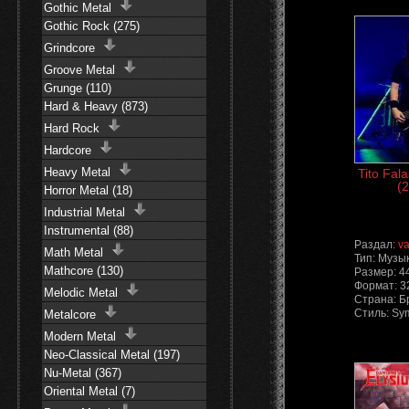
Gothic Metal
Gothic Rock (275)
Grindcore
Groove Metal
Grunge (110)
Hard & Heavy (873)
Hard Rock
Hardcore
Heavy Metal
Tito Fal
(2
Horror Metal (18)
Industrial Metal
Instrumental (88)
Раздал:
va
Math Metal
Тип: Музы
Mathcore (130)
Размер: 4
Формат: 3
Melodic Metal
Страна: Б
Стиль: Sy
Metalcore
Modern Metal
Neo-Classical Metal (197)
Nu-Metal (367)
Oriental Metal (7)