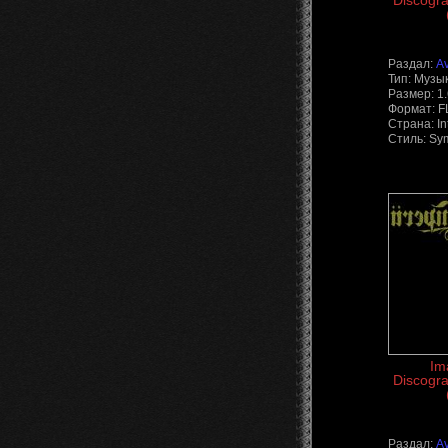
Discogra
Раздал:
A
Тип: Музы
Размер: 1
Формат: 
Страна: In
Стиль: Sy
Im
Discogra
Раздал:
A