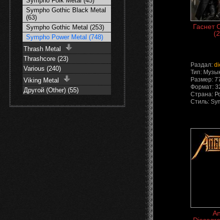
Sympho Folk Metal (45)
Sympho Gothic Black Metal
(63)
Гаснет С
Sympho Gothic Metal (253)
(2
Sympho Power Metal (748)
Thrash Metal
Thrashcore (23)
Раздал:
di
Various (240)
Тип: Музы
Размер: 7
Viking Metal
Формат: 3
Другой (Other) (55)
Страна: Р
Стиль: Sy
An