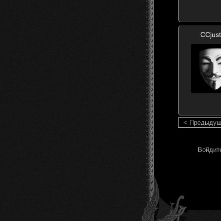
CCjus
< Предыду
Войдите