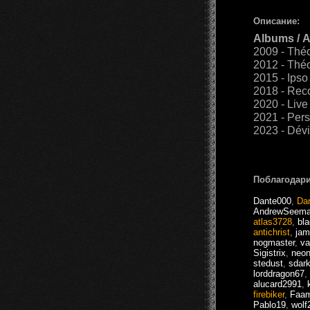
Описание:
Albums / 
2009 - Th
2012 - Thé
2015 - Ipso
2018 - Rec
2020 - Live 
2021 - Per
2023 - Dév
Поблагодари
Dante000
,
Da
AndrewSeem
atlas3728
,
bl
antichrist
,
jam
nogmaster
,
va
Sigistrix
,
neon
stedust
,
sdar
lorddragon67
,
alucard2991
,
firebiker
,
Faa
Pablo19
,
wolf