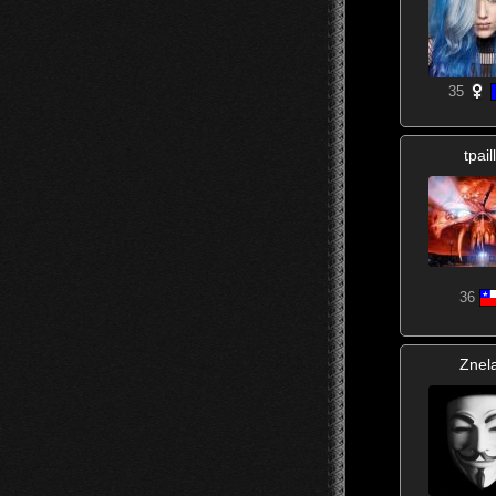
35
tpail
36
Znel