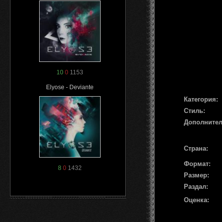
10
0
1153
Elyose - Deviante
Категория:
Стиль:
Дополните
Страна:
Формат:
8
0
1432
Размер:
Раздал:
Оценка: