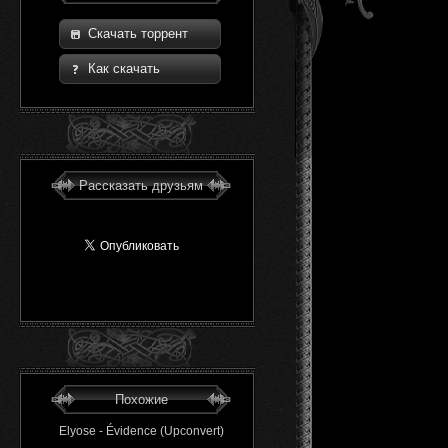
Скачать торрент
Как скачать
Рассказать друзьям
Похожие
Elyose - Évidence (Upconvert)