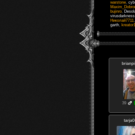
warstone
,
cyb
Maxim_Dobro
bujinro
,
Desol
virusdarkness
Николай7711
garth
,
kreator
brianp
39
tarja