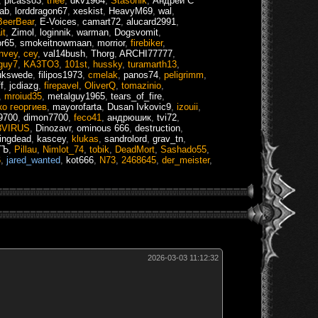
,
picasso3
,
thee
,
dkv1964
,
Stasonik
,
Андрей С
ab
,
lorddragon67
,
xeskist
,
HeavyM69
,
wal
,
BeerBear
,
E-Voices
,
camart72
,
alucard2991
,
it
,
Zimol
,
loginnik
,
warman
,
Dogsvomit
,
or65
,
smokeitnowmaan
,
morrior
,
firebiker
,
nvey
,
cey
,
val14bush
,
Thorg
,
ARCHI77777
,
guy7
,
KA3TO3
,
101st
,
hussky
,
turamarth13
,
ukswede
,
filipos1973
,
cmelak
,
panos74
,
peligrimm
,
f
,
jcdiazg
,
firepavel
,
OliverQ
,
tomazinio
,
,
mroiud35
,
metalguy1965
,
tears_of_fire
,
ко георгиев
,
mayorofarta
,
Dusan Ivkovic9
,
izouii
,
9700
,
dimon7700
,
feco41
,
андрюшик
,
tvi72
,
3VIRUS
,
Dinozavr
,
ominous 666
,
destruction
,
ingdead
,
kascey
,
klukas
,
sandrolord
,
grav_tn
,
TЪ
,
Pillau
,
Nimlot_74
,
tobik
,
DeadMort
,
Sashado55
,
6
,
jared_wanted
,
kot666
,
N73
,
2468645
,
der_meister
,
2026-03-03 11:12:32