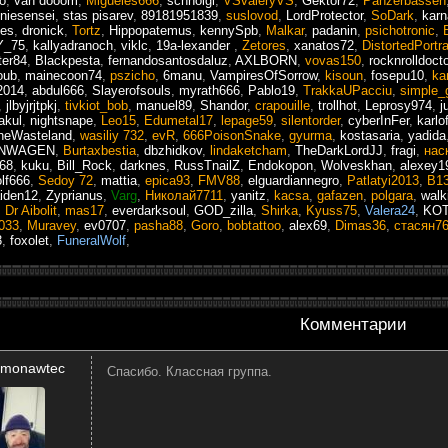
lo
,
van dooom
,
Migueles666
,
schnolgi
,
VSvaleryVS
,
Gektor72
,
Panzerbassen
niesensei
,
stas pisarev
,
89181951839
,
suslovod
,
LordProtector
,
SoDark
,
karn
es
,
dronick
,
Tortz
,
Hippopatemus
,
kennySpb
,
Malkar
,
padanin
,
psichotronic
,
_75
,
kallyadranoch
,
viklc
,
19a-lexander
,
Zetores
,
xanatos72
,
DistortedPortra
ter84
,
Blackpesta
,
fernandosantosdaluz
,
AXLBORN
,
vovas150
,
rocknrolldoct
oub
,
mainecoon74
,
pszicho
,
6manu
,
VampiresOfSorrow
,
kisoun
,
fosepu10
,
ka
2014
,
abdul666
,
Slayerofsouls
,
myrath666
,
Pablo19
,
TrakkaUPacciu
,
simple_
,
jlbyjrjtpkj
,
tivkiot_bob
,
manuel89
,
Shandor
,
crapouille
,
trollhot
,
Leprosy974
,
j
akul
,
nightsnape
,
Leo15
,
Edumetal17
,
lepage59
,
silentorder
,
cyberInFer
,
karlof
heWasteland
,
wasiliy 732
,
evR
,
666PoisonSnake
,
gyurma
,
kostasaria
,
yadida
ENWAGEN
,
Burtaxbestia
,
dbzhidkov
,
lindaketcham
,
TheDarkLordJJ
,
fragi
,
нас
968
,
kuku
,
Bill_Rock
,
darknes
,
RussTnailZ
,
Endokopon
,
Wolveskhan
,
alexey1
lf666
,
Sedoy 72
,
mattia
,
epica93
,
FMV88
,
elguardiannegro
,
Patlatyi2013
,
B1
iden12
,
Zyprianus
,
Varg
,
Николай7711
,
yanitz
,
kacsa
,
gafazen
,
polgara
,
walk
,
Dr Aibolit
,
mas17
,
everdarksoul
,
GOD_zilla
,
Shirka
,
Kyuss75
,
Valera24
,
KO
033
,
Muravey
,
ev0707
,
pasha88
,
Goro
,
bobtattoo
,
alex69
,
Dimas36
,
стасян7
3
,
foxolet
,
FuneralWolf
,
Комментарии
smonawtec
Спасибо. Классная группа.