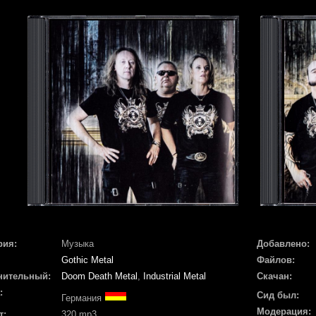
рия:
Музыка
Добавлено:
Gothic Metal
Файлов:
нительный:
Doom Death Metal
,
Industrial Metal
Скачан:
:
Сид был:
Германия
Модерация:
т:
320 mp3