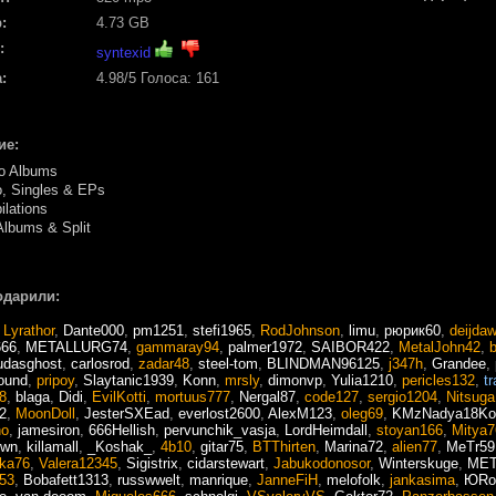
:
4.73 GB
:
syntexid
:
4.98
/5 Голоса:
161
ие:
o Albums
 Singles & EPs
lations
lbums & Split
одарили:
,
Lyrathor
,
Dante000
,
pm1251
,
stefi1965
,
RodJohnson
,
limu
,
рюрик60
,
deijda
66
,
METALLURG74
,
gammaray94
,
palmer1972
,
SAIBOR422
,
MetalJohn42
,
udasghost
,
carlosrod
,
zadar48
,
steel-tom
,
BLINDMAN96125
,
j347h
,
Grandee
,
ound
,
pripoy
,
Slaytanic1939
,
Konn
,
mrsly
,
dimonvp
,
Yulia1210
,
pericles132
,
tr
8
,
blaga
,
Didi
,
EvilKotti
,
mortuus777
,
Nergal87
,
code127
,
sergio1204
,
Nitsuga
2
,
MoonDoll
,
JesterSXEad
,
everlost2600
,
AlexM123
,
oleg69
,
KMzNadya18Ko
ho
,
jamesiron
,
666Hellish
,
pervunchik_vasja
,
LordHeimdall
,
stoyan166
,
Mitya7
own
,
killamall
,
_Koshak_
,
4b10
,
gitar75
,
BTThirten
,
Marina72
,
alien77
,
MeTr59
ika76
,
Valera12345
,
Sigistrix
,
cidarstewart
,
Jabukodonosor
,
Winterskuge
,
МЕ
253
,
Bobafett1313
,
russwwelt
,
manrique
,
JanneFiH
,
melofolk
,
jankasima
,
ЮRo