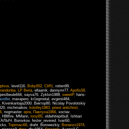
wplxus
,
level116
,
Boby002
,
Cliff1
,
rotten99
,
brandonba
,
LP Beria
,
ellaamk
,
dannymr77
,
Apofis58
,
pestbeule666
,
sayva76
,
Zyklon1988
,
sweetP
,
hans-
aveller
,
maxapero
,
kr1egmetal
,
evgenii484
,
,
Kivenkantaja2000
,
Виктор80
,
Nicolay Povolotskiy
l20
,
michmaikov
,
kotofey1983
,
priest antichrist
,
6
,
nogmaster
,
epra
,
Павлуха1966
,
xoctav
,
,
H8llfire
,
MMann
,
tonyl85
,
oldwhitepitbull
,
Ishtian
ТАЛЫЧ
,
Borovkov
,
fester_revered
,
Ivan50
,
cks
,
Topimaci66
,
draht
,
Borowezkiy
,
Bonanzo1974
,