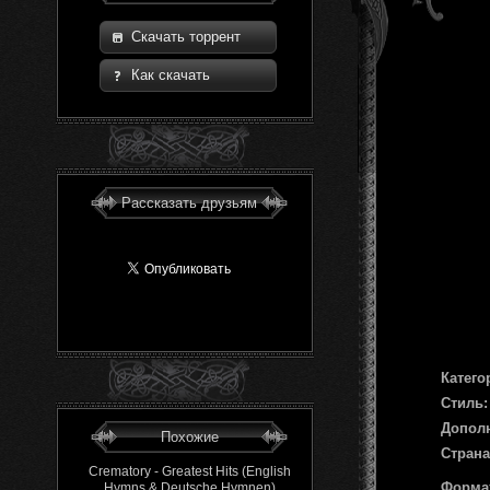
Скачать торрент
Как скачать
Рассказать друзьям
Катего
Стиль:
Допол
Похожие
Страна
Crematory - Greatest Hits (English
Форма
Hymns & Deutsche Hymnen)