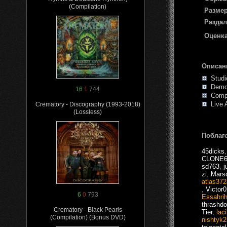
(Compilation)
Размер
Раздал
Оценка
Описан
Studi
Demo,
16
1
744
Compi
Live A
Crematory - Discography (1993-2018)
(Lossless)
Поблаг
45dicks
CLONE6
sd763
,
j
zi
,
Mars
atlas372
,
Victor0
6
0
793
Essahri
thrashd
Crematory - Black Pearls
Tier
,
lac
(Compilation) (Bonus DVD)
nishtyk