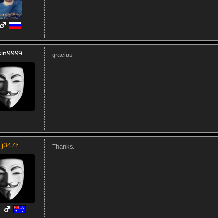
sin9999
gracias
j347h
Thanks.
1