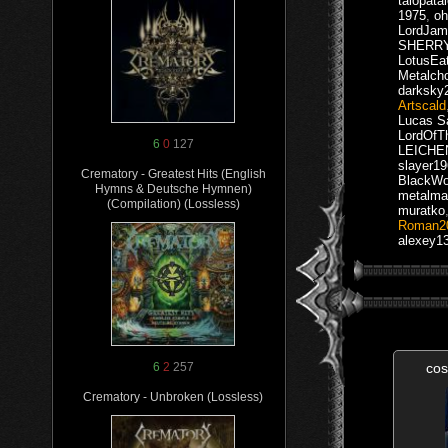
talopata
1975
,
oh
LordJam
SHERRY
LotusEa
Metalch
darksky
Artscald
Lucas S
LordOfT
6
0
127
LEICH
slayer1
Crematory - Greatest Hits (English
BlackWo
Hymns & Deutsche Hymnen)
metalma
(Compilation) (Lossless)
muratko
Roman2
alexey1
co
6
2
257
Crematory - Unbroken (Lossless)