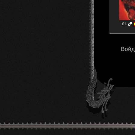
61
Войд