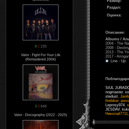
Размер:
Раздал:
Оценка:
Описание:
Albums / Ал
2004 - The N
9
1
235
2008 - Destin
2013 - The Y
Valor - Fight For Your Life
2017 - Arroga
(Remastered 2004)
Line - Up:
Поблагодари
SIUL JURAD
nogmaster
,
xo
stedust
,
Jani
firebiker
,
aorv
Leprosy974
,
s
3
0
648
JESDAV
,
kuk
Николай7711
Valor - Discography (2022 - 2025)