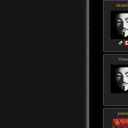
strato
Удал
josea