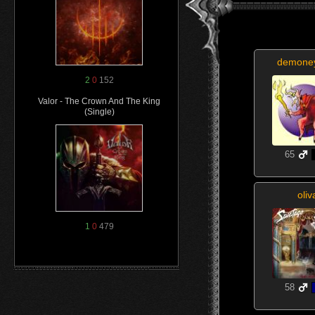
demone
2
0
152
Valor - The Crown And The King
(Single)
65
oliv
1
0
479
58