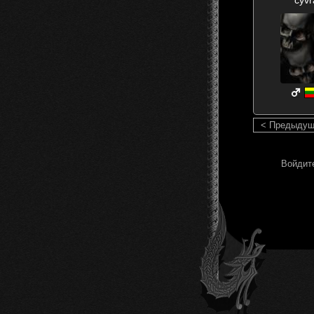
< Предыду
Войдите