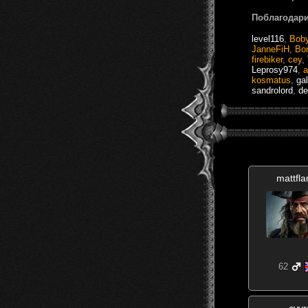
Поблагодари
level116
,
Bob
JanneFiH
,
Bo
firebiker
,
cey
,
Leprosy974
,
a
kosmatus
,
ga
sandrolord
,
de
mattfl
62
cyvr