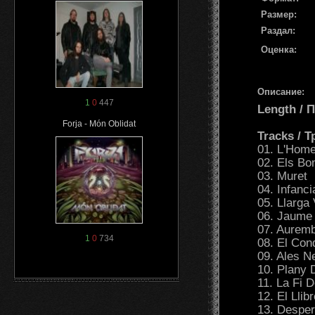
Размер:
Раздал:
Оценка:
Описание:
1
0
447
Length /
Forja - Món Oblidat
Tracks / 
01. L'Home
02. Els B
03. Muret
04. Infanci
05. Llarga 
06. Jaume 
07. Auremb
1
0
734
08. El Con
09. Ales N
10. Plany 
11. La Fi 
12. El Llib
13. Desper