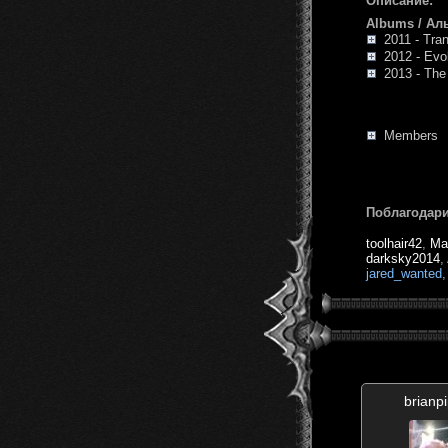
Описание:
Albums / Ал
2011 - Tra
2012 - Evol
2013 - The I
Members
Поблагодари
toolhair42
,
Ma
darksky2014
,
jared_wanted
brianp