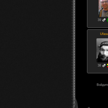
39
Ufas
38
Войдите