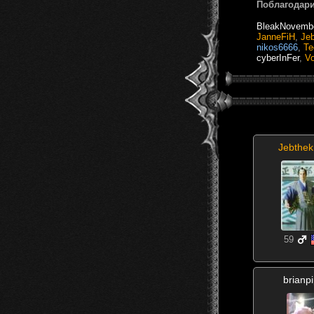
Поблагодари
BleakNovemb
JanneFiH
,
Jeb
nikos6666
,
Te
cyberInFer
,
Vo
Jebthek
59
brianp