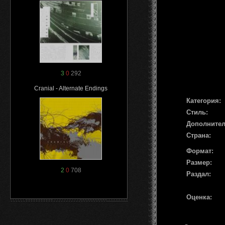
3
0
292
Cranial - Alternate Endings
Категория:
Стиль:
Дополните
Страна:
Формат:
Размер:
2
0
708
Раздал:
Оценка: