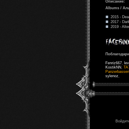
Описание:
Albums / Ал
2015 - Dea
2017 - Dark
2019 - Alte
Поблагодари
Fenriz667
,
le
KostikNN
,
TA
Panzerbasse
sylenoz
,
Войдите