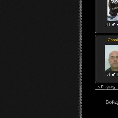
31
Goool
61
< Предыду
Войд