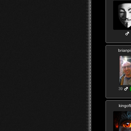
brianp
39
kingof