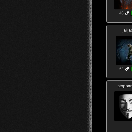
46
jailja
62
stoppan