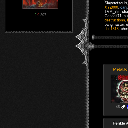
Slayerofsouls
XYZ000
,
canj
TVM_75
,
cha
2
0
207
Gandalf71
,
а
destructionn
,
bangmaster
,
e
doc1313
,
che
MetalJ
46
Perikle 