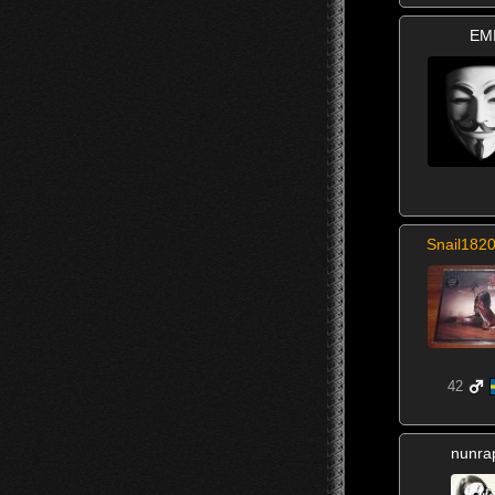
EM
Snail1820
42
nunrap