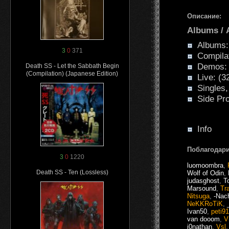
Описание:
Albums /
Albums: 
3
0
371
Compilati
Demos: (
Death SS - Let the Sabbath Begin
(Compilation) (Japanese Edition)
Live: (3
Singles, 
Side Proj
Info
Поблагодари
3
0
1220
luomoombra
,
Death SS - Ten (Lossless)
Wolf of Odin
,
judasghost
,
T
Marsound
,
Tr
Nitsuga
,
-Nac
NeKKRoTiK
,
Ivan50
,
peti91
van dooom
,
V
j0nathan
,
Vsl