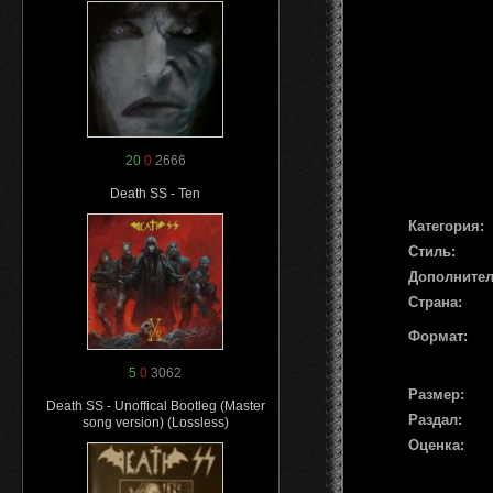
20
0
2666
Death SS - Ten
Категория:
Стиль:
Дополните
Страна:
Формат:
5
0
3062
Размер:
Death SS - Unoffical Bootleg (Master
Раздал:
song version) (Lossless)
Оценка: