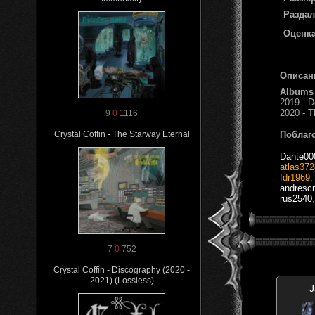
Раздал
Оценка
Описан
Albums
2019 - 
2020 - 
9
0
1116
Поблаг
Crystal Coffin - The Starway Eternal
Dante00
atlas372
fdr1969
andresc
rus2540
,
7
0
752
Crystal Coffin - Discography (2020 -
2021) (Lossless)