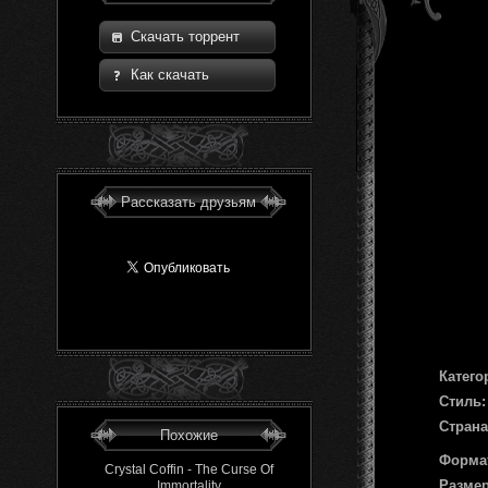
Скачать торрент
Как скачать
Рассказать друзьям
Катего
Стиль:
Страна
Похожие
Форма
Crystal Coffin - The Curse Of
Размер
Immortality