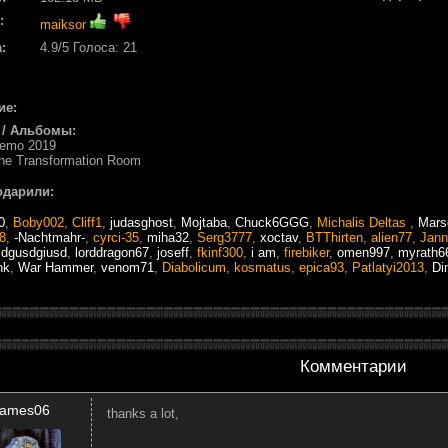
:
maiksor
:
4.9
/5 Голоса:
21
ие:
 / Альбомы:
Demo 2019
The Transformation Room
одарили:
0
,
Boby002
,
Cliff1
,
judasghost
,
Mojtaba
,
Chuck6GGG
,
Michalis Deltas
,
Mars
8
,
-Nachtmahr-
,
cyrci-35
,
miha32
,
Serg3777
,
xoctav
,
BTThirten
,
alien77
,
Jann
,
dgusdgiusd
,
lorddragon67
,
joseff
,
fkinf300
,
i am
,
firebiker
,
omen997
,
myrath6
nk
,
War Hammer
,
venom71
,
Diabolicum
,
kosmatus
,
epica93
,
Patlatyi2013
,
Di
Комментарии
James06
thanks a lot,