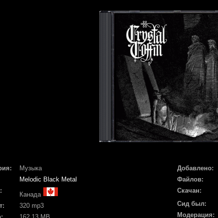
рия:
Музыка
Добавлено:
Melodic Black Metal
Файлов:
:
Скачан:
Канада
Сид был:
т:
320 mp3
Модерация:
:
162.13 MB