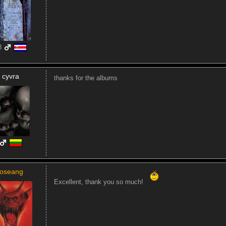
8
cyvra
thanks for the albums
joseang
Excellent, thank you so much!