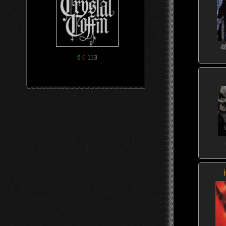
4
6
0
113