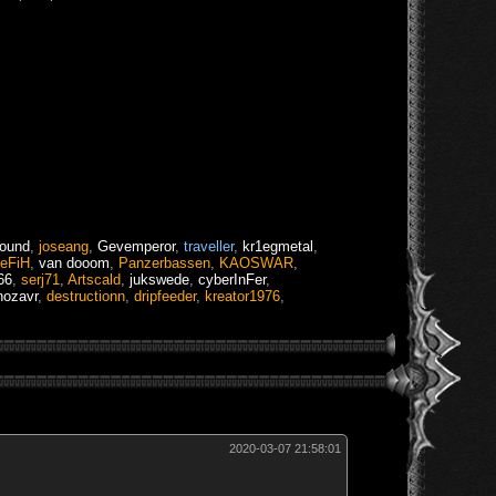
ound
,
joseang
,
Gevemperor
,
traveller
,
kr1egmetal
,
eFiH
,
van dooom
,
Panzerbassen
,
KAOSWAR
,
66
,
serj71
,
Artscald
,
jukswede
,
cyberInFer
,
nozavr
,
destructionn
,
dripfeeder
,
kreator1976
,
2020-03-07 21:58:01