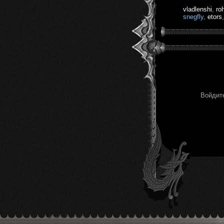
vladlenshi
,
ro
snegfly
,
etors
Войдите