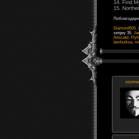
14. Find 
15. Northe
Поблагодари
Diamond505
,
sergey 35
,
Ja
Artscald
,
Flyf
benhurksa
,
mi
ozzma