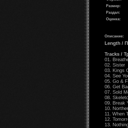
Размер:
Раздал:
Оценка:
Описание:
Length /
Tracks / 
01. Breath
02. Sister
03. Kings 
04. See Y
05. Go & F
06. Get B
07. Sold M
08. Skelet
09. Break 
10. Northe
11. When 
12. Tomor
13. Nothin