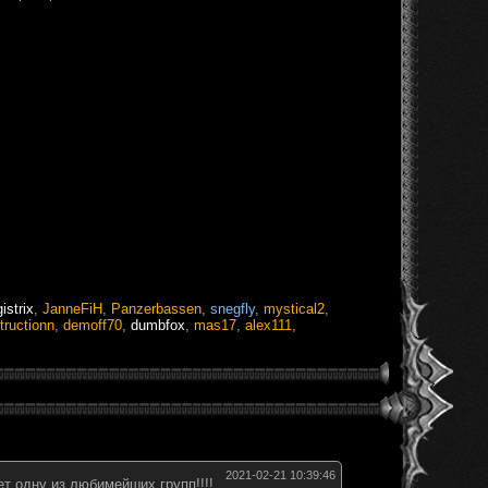
istrix
,
JanneFiH
,
Panzerbassen
,
snegfly
,
mystical2
,
tructionn
,
demoff70
,
dumbfox
,
mas17
,
alex111
,
2021-02-21 10:39:46
т одну из любимейших групп!!!!