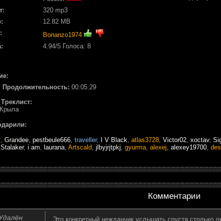
т:
320 mp3
:
12.82 MB
:
Bonanzo1974
:
4.94
/5 Голоса:
8
ие:
/ Продолжительность:
00:05:29
/ Треклист:
 Крыла
одарили:
2
,
Grandee
,
pestbeule666
,
traveller
,
I V Black
,
atlas3728
,
Victor02
,
xoctav
,
Sig
,
Stalaker
,
i am
,
laurana
,
Artscald
,
jlbyjrjtpkj
,
gyurma
,
alexej
,
alexey19700
,
des
Комментарии
Удалён
Это конкретный нежданчик услышать спустя столько ле