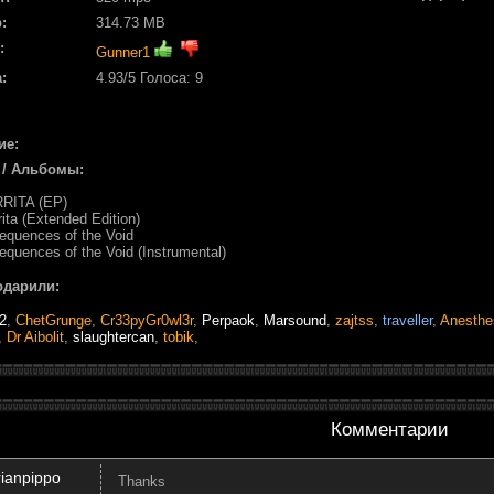
:
314.73 MB
:
Gunner1
:
4.93
/5 Голоса:
9
ие:
 / Альбомы:
RRITA (EP)
rita (Extended Edition)
equences of the Void
equences of the Void (Instrumental)
одарили:
42
,
ChetGrunge
,
Cr33pyGr0wl3r
,
Perpaok
,
Marsound
,
zajtss
,
traveller
,
Anesthe
,
Dr Aibolit
,
slaughtercan
,
tobik
,
Комментарии
rianpippo
Thanks