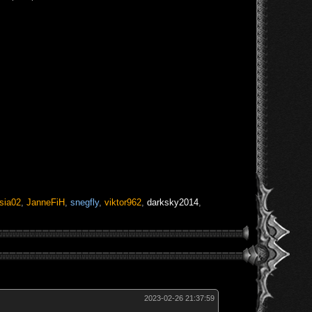
sia02
,
JanneFiH
,
snegfly
,
viktor962
,
darksky2014
,
2023-02-26 21:37:59