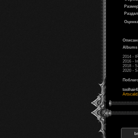
Размер
Раздал
Оценка
Описан
Albums
2014 - I
2016 - Ir
2018 - S
2020 - S
Поблаг
toolhair
Artscald
b