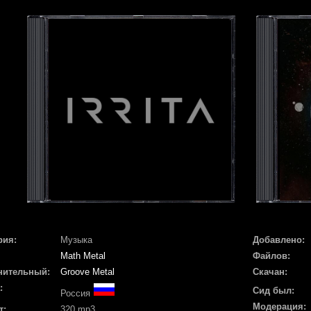
рия:
Музыка
Добавлено:
Math Metal
Файлов:
нительный:
Groove Metal
Скачан:
:
Сид был:
Россия
Модерация:
т:
320 mp3