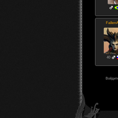
FallenA
40
Войдите