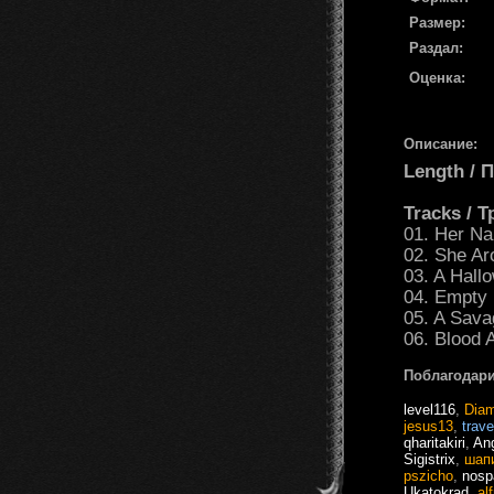
Размер:
Раздал:
Оценка:
Описание:
Length /
Tracks / 
01. Her Na
02. She Ar
03. A Hall
04. Empty 
05. A Sava
06. Blood 
Поблагодари
level116
,
Dia
jesus13
,
trave
qharitakiri
,
An
Sigistrix
,
шап
pszicho
,
nos
Ukatokrad
,
al