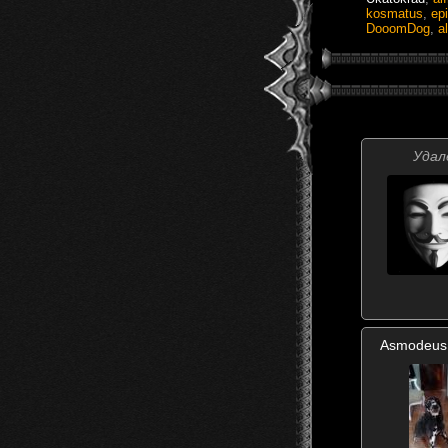
kosmatus
,
ep
DooomDog
,
a
Удал
Asmodeus