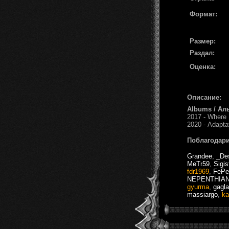
Формат:
Размер:
Раздал:
Оценка:
Описание:
Albums / Ал
2017 - Where
2020 - Adapta
Поблагодари
Grandee
,
_De
MeTr59
,
Sigis
fdr1969
,
FeP
NEPENTHIAN
gyurma
,
gagl
massiargo
,
ka