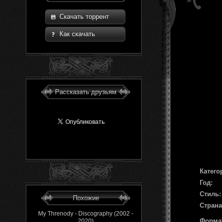
Скачать торрент
Как скачать
Рассказать друзьям
Катего
Год:
Стиль:
Похожие
Страна
My Threnody - Discography (2002 -
Форма
2020)