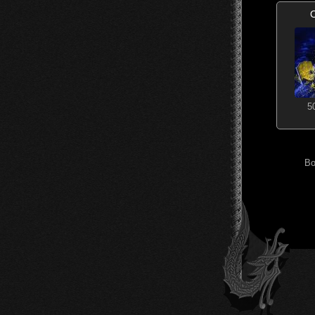
O
5
Во