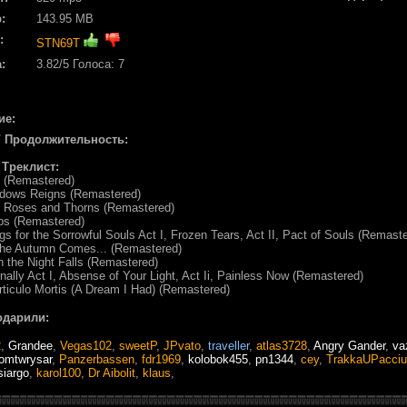
:
143.95 MB
:
STN69T
:
3.82
/5 Голоса:
7
ие:
/ Продолжительность:
/ Треклист:
s (Remastered)
adows Reigns (Remastered)
e Roses and Thorns (Remastered)
ips (Remastered)
gs for the Sorrowful Souls Act I, Frozen Tears, Act II, Pact of Souls (Remast
the Autumn Comes... (Remastered)
An the Night Falls (Remastered)
rnally Act I, Absense of Your Light, Act Ii, Painless Now (Remastered)
Articulo Mortis (A Dream I Had) (Remastered)
одарили:
2
,
Grandee
,
Vegas102
,
sweetP
,
JPvato
,
traveller
,
atlas3728
,
Angry Gander
,
va
omtwrysar
,
Panzerbassen
,
fdr1969
,
kolobok455
,
pn1344
,
cey
,
TrakkaUPacciu
iargo
,
karol100
,
Dr Aibolit
,
klaus
,