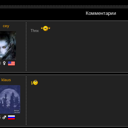
Комментарии
cey
Thnx
0
klaus
5