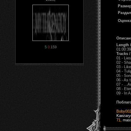
Размер
Раздал
Оценка
Описан
Length 
5
0
159
01:00:39
Tracks 
01 - Lie
02 - Sh
03 - Lik
04 - Tul
05 - Son
06 - As 
07 - ...
08 - Ete
09 - In 
Поблаг
Boby00
Kaezary
71
,
mass