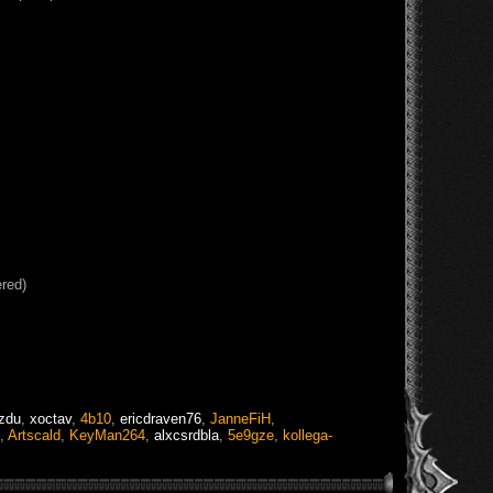
ered)
zdu
,
xoctav
,
4b10
,
ericdraven76
,
JanneFiH
,
,
Artscald
,
KeyMan264
,
alxcsrdbla
,
5e9gze
,
kollega-