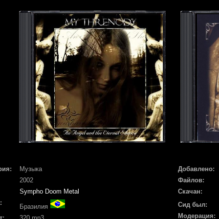
рия:
Музыка
Добавлено:
2002
Файлов:
Sympho Doom Metal
Скачан:
:
Сид был:
Бразилия
Модерация:
т:
320 mp3