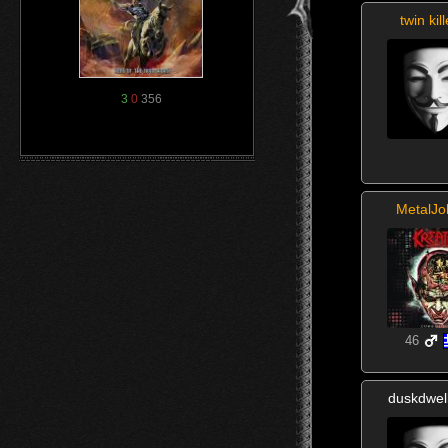
twin kil
3
0
356
MetalJ
46
duskdwel