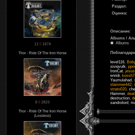
Раздал:
Оценка:
Описание:
Albums / Ал
Albums
12
0
1674
Поблагодари
Thor - Ride Of The Iron Horse
level116
,
Bob
siviqvulk
,
ppri
IronCat
,
jesu
enridr
,
kossh7
Yaumulahad
,
slammer442
,
strato020
,
che
Hammer
,
deat
destruction
,
d
8
0
2823
sandrolord
,
m
Thor - Ride Of The Iron Horse
(Lossless)