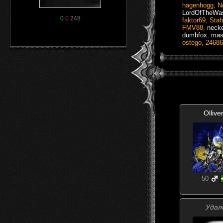
hagenhogg
,
N
LordOfTheWas
0
0
248
faktor69
,
Stah
FMV88
,
neck
dumbfox
,
mas
ostego
,
24686
Ollive
50
Удал