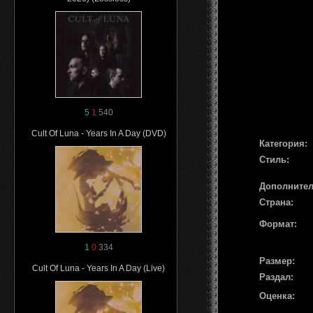
5
1
540
Cult Of Luna - Years In A Day (DVD)
Категория:
Стиль:
Дополните
Страна:
Формат:
1
0
334
Размер:
Cult Of Luna - Years In A Day (Live)
Раздал:
Оценка: