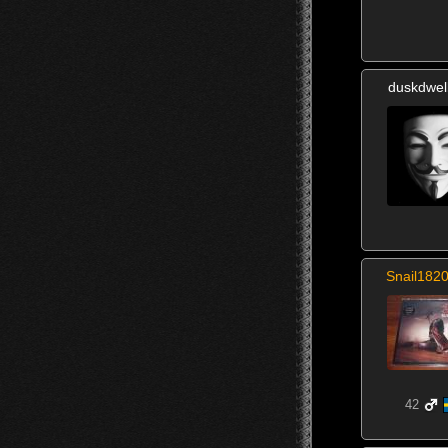
duskdwel
Snail1820
42