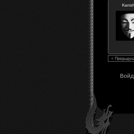
Kanis
< Предыду
Войд