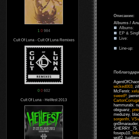
Описание:
Albums / Ал
Albums:
1
0
984
EP & Single
Live:
Cult Of Luna - Cult Of Luna Remixes
Line-up:
Поблагодари
AgentOfChao
wicked003
,
zi
0
0
602
McFenrir
,
xelu
sweetP
,
jaeni
Cult Of Luna - Hellfest 2013
CartonCorrug
hammurabi
,
n
obiguanz
,
prie
meduzey
,
bla
sorgenfri
,
VSv
gn0lmarauder
SHERRY_75
fosepu10
,
Info
wolf2
,
tuallam