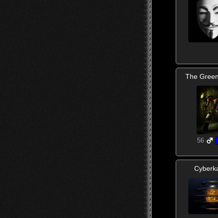
The Gree
56
Cyberk