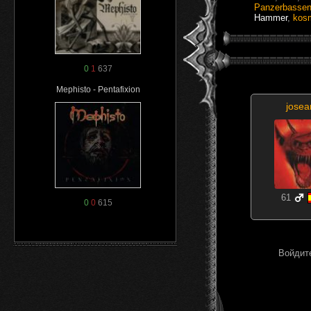
Panzerbasse
Hammer
,
kos
0
1
637
Mephisto - Pentafixion
josea
61
0
0
615
Войдите