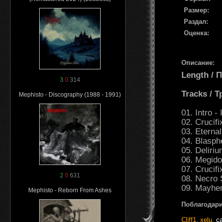
Размер:
Раздал:
Оценка:
Описание:
Length /
3
0
314
Tracks / 
Mephisto - Discography (1988 - 1991)
01. Intro 
02. Crucifi
03. Eternal
04. Blasph
05. Deliri
06. Megido
07. Crucif
2
0
631
08. Necro 
09. Mayhe
Mephisto - Reborn From Ashes
Поблагодари
Cliff1
,
xelu
,
ca