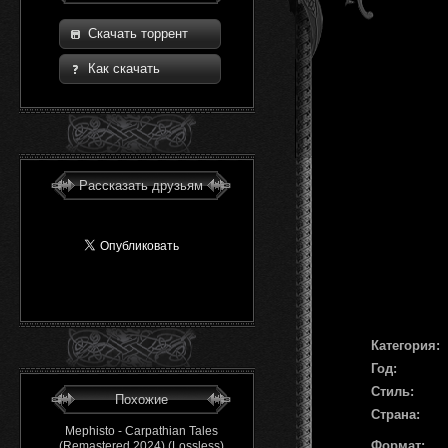
Скачать торрент
Как скачать
Рассказать друзьям
Категория:
Год:
Стиль:
Похожие
Страна:
Mephisto - Carpathian Tales
Формат:
(Remastered 2024) (Lossless)