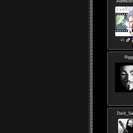
indiffer
44
Rigg
Dark_S