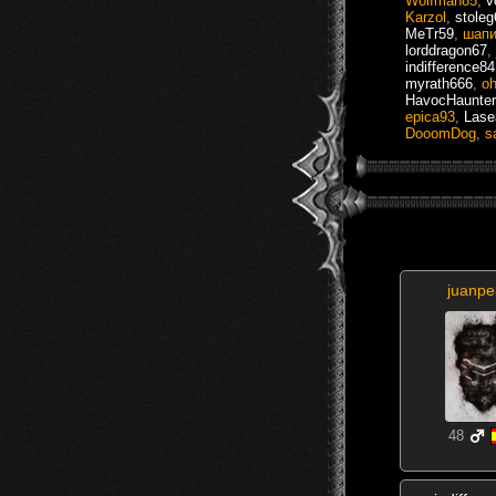
Wolfman85
,
v
Karzol
,
stoleg
MeTr59
,
шапи
lorddragon67
,
indifference84
myrath666
,
o
HavocHaunter
epica93
,
Lase
DooomDog
,
s
juanp
48