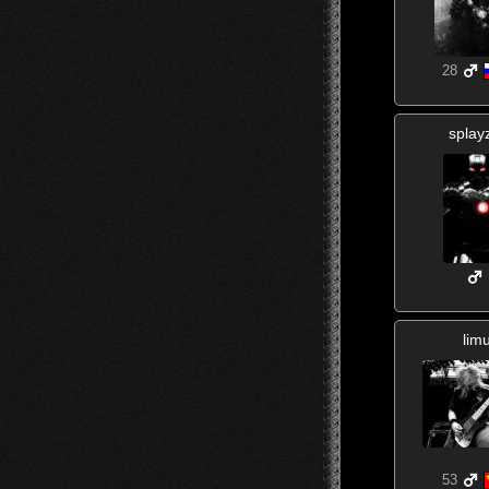
28
splay
lim
53