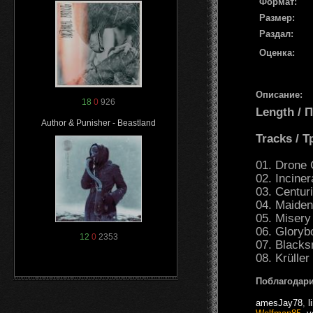
Формат:
Размер:
Раздал:
Оценка:
Описание:
18
0
926
Length /
Author & Punisher - Beastland
Tracks / 
01. Drone 
02. Inciner
03. Centur
04. Maiden
05. Misery
06. Gloryb
12
0
2353
07. Blacks
08. Krüller
Поблагодари
amesJay78
,
l