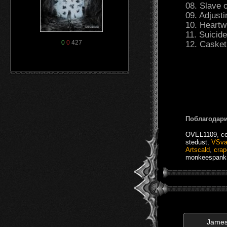
08. Slave o
09. Adjusti
10. Heartw
11. Suicid
0
0
427
12. Casket
Поблагодари
OVEL1109
,
c
stedust
,
VSva
Artscald
,
crap
monkeespank
Jame