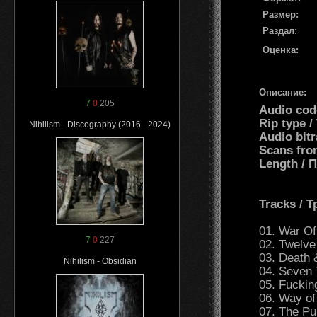
Размер:
Раздал:
Оценка:
Описание:
7
0
205
Audio cod
Rip type 
Nihilism - Discography (2016 - 2024)
Audio bit
Scans fro
Length /
Tracks / 
01. War Of
7
0
227
02. Twelve
03. Death 
Nihilism - Obsidian
04. Seven 
05. Fuckin
06. Way of
07. The Pu