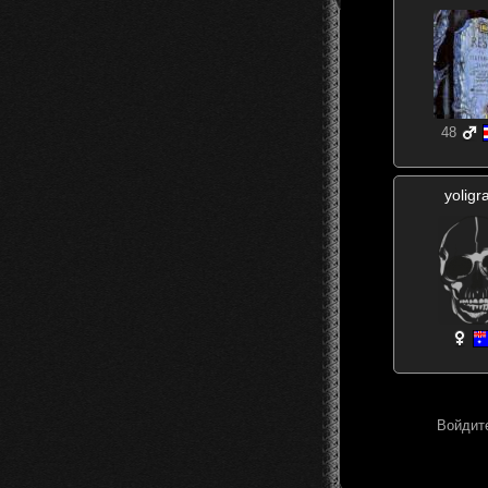
48
yoligr
Войдите