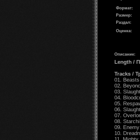
Формат:
Размер:
Раздал:
Оценка:
Описание:
Length /
Tracks / 
01. Beasts
02. Beyond
03. Slaugh
04. Bloodc
05. Respa
06. Slaugh
07. Overlo
08. Starch
09. Enemy
10. Dread
11. Mighty