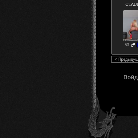
CLAU
53
< Предыду
Войд