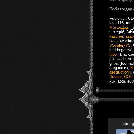
Поблагодари
Rusislav
,
CL
level116
,
matt
МеталДед
,
_
stoleg66
,
Aris
kaschei
,
szab
blackswordma
VSvaleryVS
,
lorddragon67
,
ltibor
,
Blackpe
jukswede
,
ser
gribs
,
jlconra
андрюшик
,
8
destructionn
,
Rourke
,
COR
kukliatka
,
ev0
stole