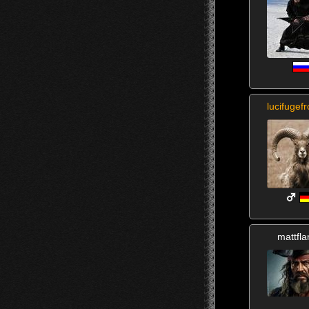
lucifugef
mattfl