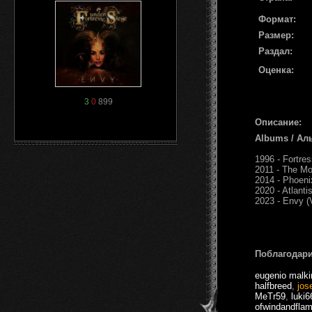
Формат:
Размер:
Раздал:
Оценка:
3
0
899
Описание:
Albums / Ал
1996 - Fortre
2011 - The Mo
2014 - Phoeni
2020 - Atlanti
2023 - Envy (
Поблагодари
eugenio malki
halfbreed
,
jos
MeTr59
,
luki6
ofwindandfla