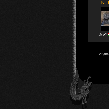
TomT
65
Войдите