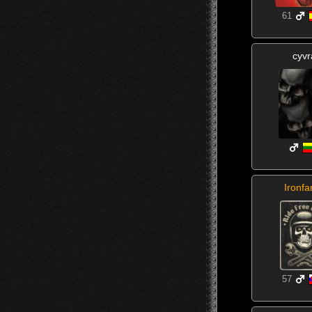
61
cyvr
Ironfa
57