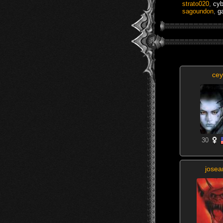
strato020
,
cyb
sagoundon
,
g
cey
30
josea