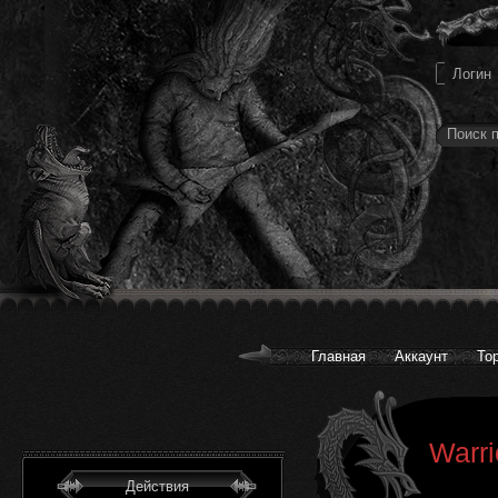
Главная
Аккаунт
То
Warri
Действия