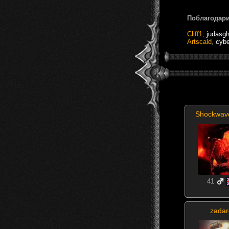
Поблагодари
Cliff1
,
judasg
Artscald
,
cybe
Shockwav
41
zada