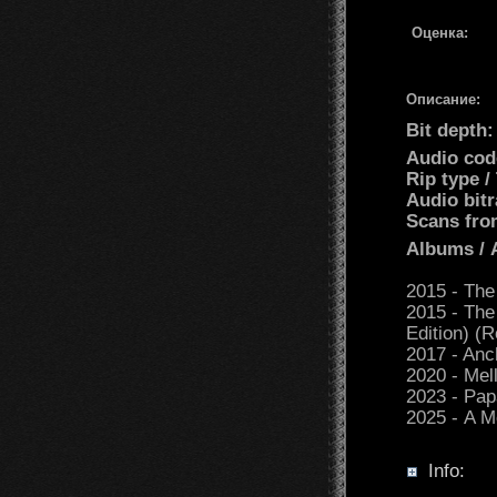
Оценка:
Описание:
Bit depth:
Audio cod
Rip type /
Audio bit
Scans fro
Albums /
2015 - The
2015 - The
Edition) (
2017 - Anc
2020 - Mel
2023 - Papa
2025 - A M
Info: