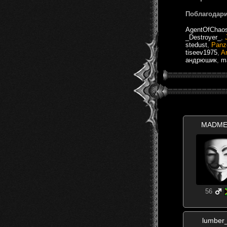
Поблагодари
AgentOfChao
_Destroyer_
,
stedust
,
Panz
tiseev1975
,
Ar
андрюшик
,
m
MADME
56
lumber_