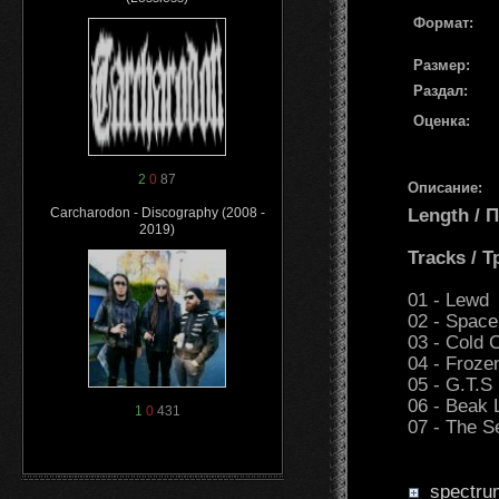
Формат:
Размер:
Раздал:
Оценка:
2
0
87
Описание:
Length /
Carcharodon - Discography (2008 -
2019)
Tracks / 
01 - Lewd
02 - Spac
03 - Cold 
04 - Froze
05 - G.T.S
06 - Beak L
1
0
431
07 - The S
spectru