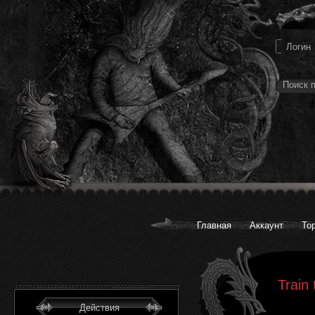
Главная
Аккаунт
То
Train
Действия