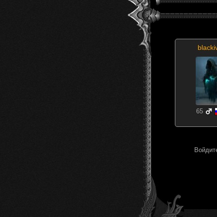
blacki
65
Войдите