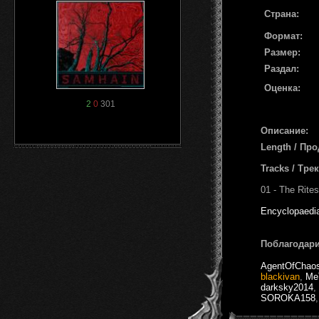
Страна:
Формат:
Размер:
Раздал:
Оценка:
2
0
301
Описание:
Length / Пр
Tracks / Тре
01 - The Rite
Encyclopaedi
Поблагодари
AgentOfChao
blackivan
,
Me
darksky2014
,
SOROKA158