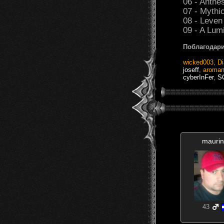
06 - Anthe
07 - Mythi
08 - Leven
09 - A Lum
Поблагодари
wicked003
,
D
joseff
,
aroman
cyberInFer
,
S
maurin
43