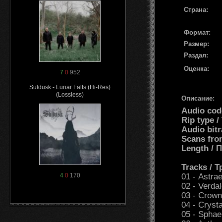
Страна:
Формат:
Размер:
Раздал:
Оценка:
7
0
952
Suldusk - Lunar Falls (Hi-Res)
(Lossless)
Описание:
Audio cod
Rip type 
Audio bit
Scans fro
Length /
Tracks / 
01 - Astra
4
0
170
02 - Verdal
03 - Crown
04 - Crysta
05 - Sphae