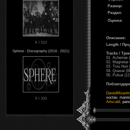
Размер:
Раздал:
Оценка:
Описание:
6
3
522
Length / Пр
Sphere - Discography (2016 - 2021)
Tracks / Тре
01. Achernar 
02. Magnetar 
03. Trou Noir 
04. Quasar (0
05. Pulsar (12
Поблагодари
DanielMisantr
xoctav
,
manri
0
0
333
Artscald
,
pan