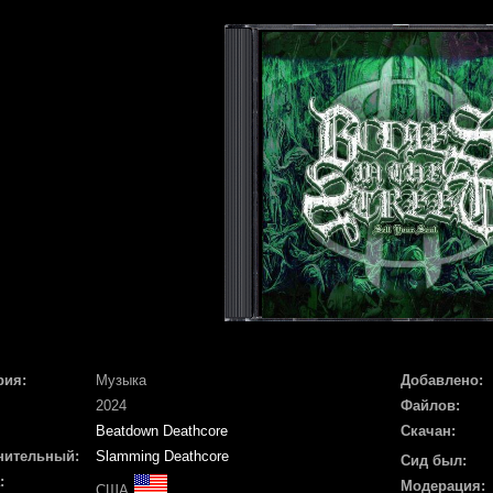
рия:
Музыка
Добавлено:
2024
Файлов:
Beatdown Deathcore
Скачан:
нительный:
Slamming Deathcore
Сид был:
:
Модерация:
США