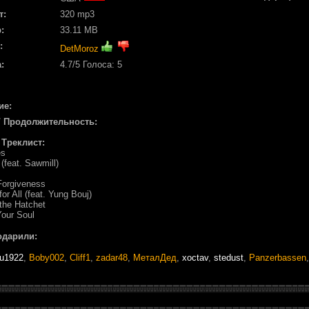
т:
320 mp3
:
33.11 MB
:
DetMoroz
:
4.7
/5 Голоса:
5
ие:
/ Продолжительность:
/ Треклист:
es
 (feat. Sawmill)
Forgiveness
or All (feat. Yung Bouj)
the Hatchet
Your Soul
одарили:
tu1922
,
Boby002
,
Cliff1
,
zadar48
,
МеталДед
,
xoctav
,
stedust
,
Panzerbassen