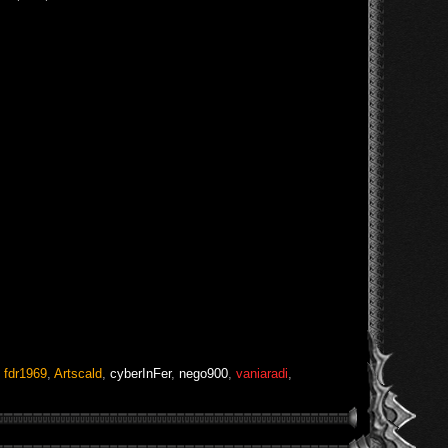
,
fdr1969
,
Artscald
,
cyberInFer
,
nego900
,
vaniaradi
,