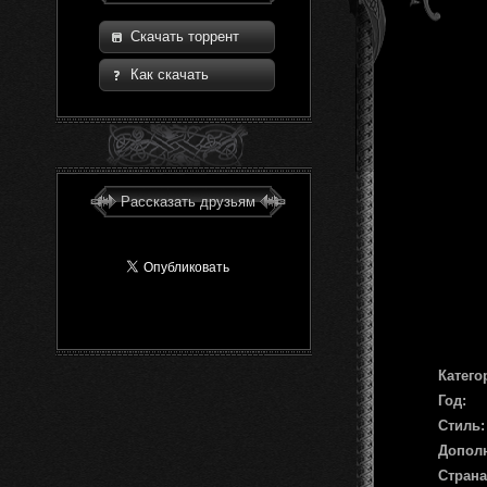
Скачать торрент
Как скачать
Рассказать друзьям
Катего
Год:
Стиль:
Допол
Страна