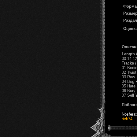
Форма
Размер
Раздал
Оценка
Описан
Length 
00:14:12
Tracks 
01 Bodi
02 Twist
03 Raw
04 Beg 
05 Hate f
06 Bury 
07 Sell 
Поблаг
Nosfera
rich74
,