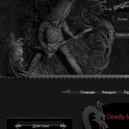
Главная
Аккаунт
То
Deadly 
Действия