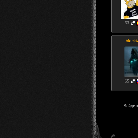
63
blacki
65
Войдите