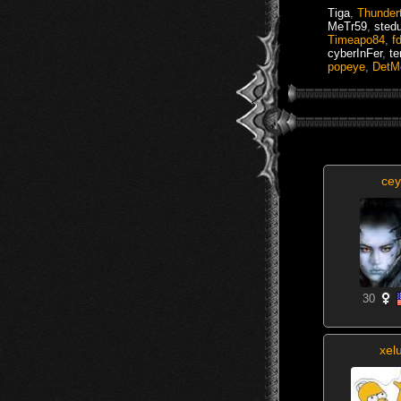
Tiga
,
Thunder
MeTr59
,
sted
Timeapo84
,
f
cyberInFer
,
te
popeye
,
DetM
cey
30
xel