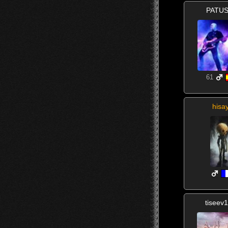
PATU
61
hisa
tiseev