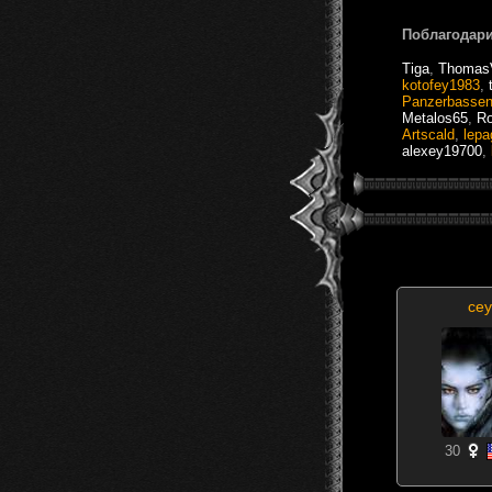
Поблагодари
Tiga
,
Thomas
kotofey1983
,
Panzerbasse
Metalos65
,
Ro
Artscald
,
lepa
alexey19700
,
cey
30