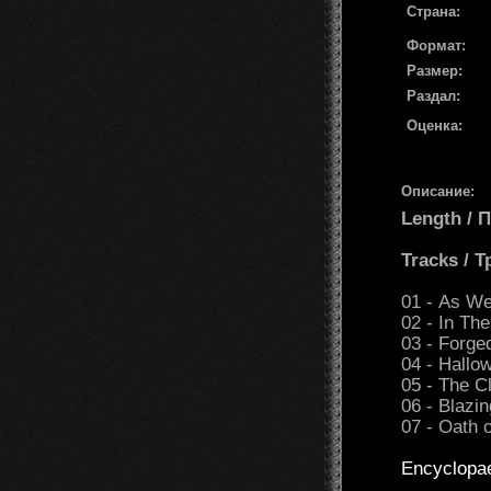
Страна:
Формат:
Размер:
Раздал:
Оценка:
Описание:
Length /
Tracks / 
01 - As We
02 - In The
03 - Forge
04 - Hallo
05 - The C
06 - Blazin
07 - Oath o
Encyclopa