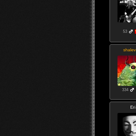
53
shalev
334
Eri