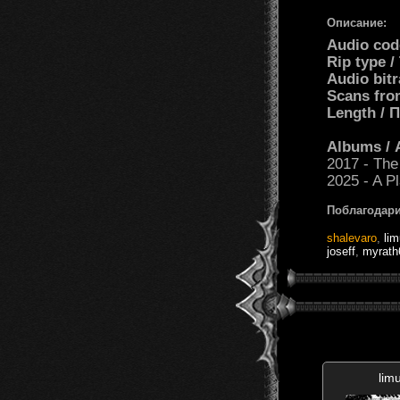
Описание:
Audio cod
Rip type 
Audio bit
Scans fro
Length /
Albums /
2017 - The
2025 - A P
Поблагодари
shalevaro
,
lim
joseff
,
myrath
lim