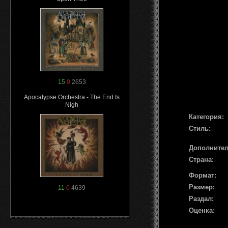
15
0
2653
Apocalypse Orchestra - The End Is
Nigh
Категория:
Стиль:
Дополните
Страна:
Формат:
Размер:
11
0
4639
Раздал:
Оценка: