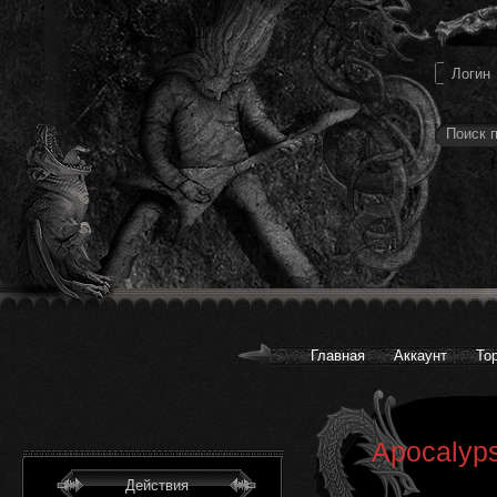
Главная
Аккаунт
То
Apocalyps
Действия