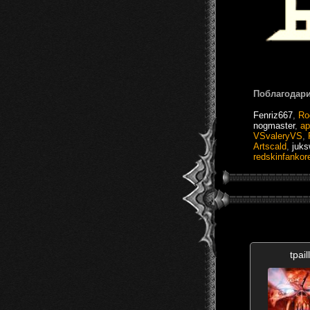
Поблагодари
Fenriz667
,
Ro
nogmaster
,
ap
VSvaleryVS
,
Artscald
,
juk
redskinfankor
tpail