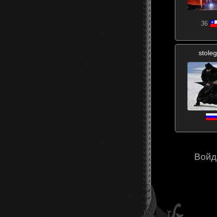
36
stole
Войд