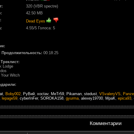
т:
320 (VBR spectre)
:
42.50 MB
:
Dead Eyes
:
4.55
/5 Голоса:
5
ие:
 / Продолжительность:
00:18:25
/ Треклист:
ck Lodge
idos
 Your Witch
одарили:
at
,
Boby002
,
РуВий
,
xoctav
,
MeTr59
,
Pikaman
,
stedust
,
VSvaleryVS
,
Panze
,
lepage59
,
cyberInFer
,
SOROKA158
,
gyurma
,
alexey19700
,
MpaK
,
epica93
,
Комментарии