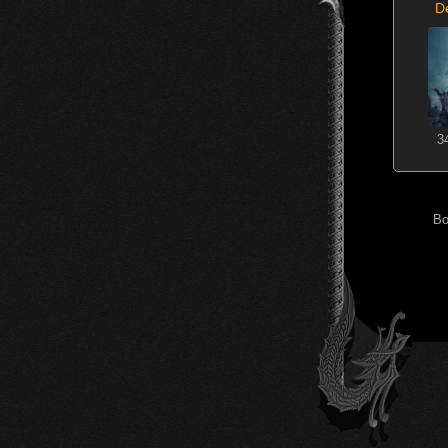
D
3
Во