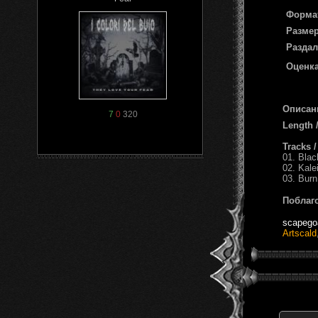
Форма
Размер
Раздал
Оценка
Описан
7
0
320
Length
Tracks 
01. Bla
02. Kale
03. Burn
Поблаг
scapego
Artscald