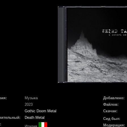
рия:
Музыка
Добавлено:
2023
Файлов:
Gothic Doom Metal
Скачан:
нительный:
Death Metal
Сид был:
:
Модерация:
Италия