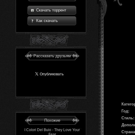
Скачать торрент
Как скачать
Рассказать друзьям
Катего
Год:
Стиль:
Похожие
Допол
I Colori Del Buio - They Love Your
Страна
Fear