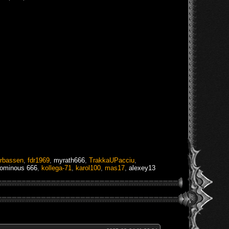
rbassen
,
fdr1969
,
myrath666
,
TrakkaUPacciu
,
ominous 666
,
kollega-71
,
karol100
,
mas17
,
alexey13