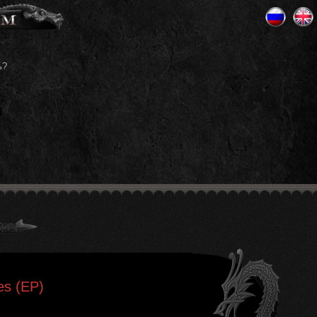
ь?
les (EP)