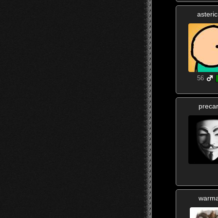
asteri
56
precar
warm