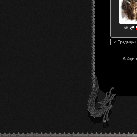
56
< Предыду
Войдите