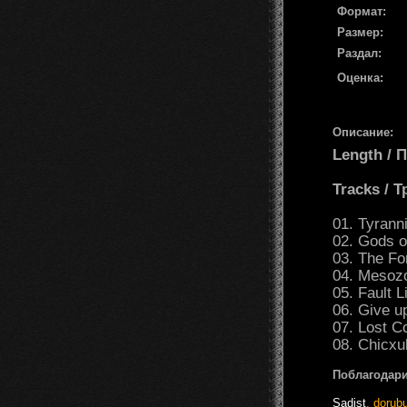
Формат:
Размер:
Раздал:
Оценка:
Описание:
Length /
Tracks / 
01. Tyranni
02. Gods o
03. The For
04. Mesozoi
05. Fault L
06. Give u
07. Lost C
08. Chicxu
Поблагодари
Sadist
,
dorub