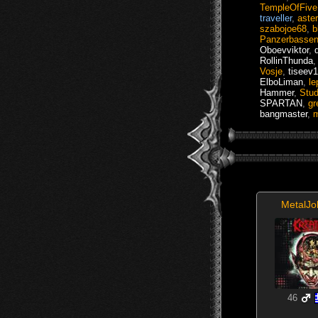
TempleOfFive
traveller
,
aste
szabojoe68
,
b
Panzerbasse
Oboevviktor
,
RollinThunda
Vosje
,
tiseev
ElboLiman
,
le
Hammer
,
Stu
SPARTAN
,
gr
bangmaster
,
MetalJ
46