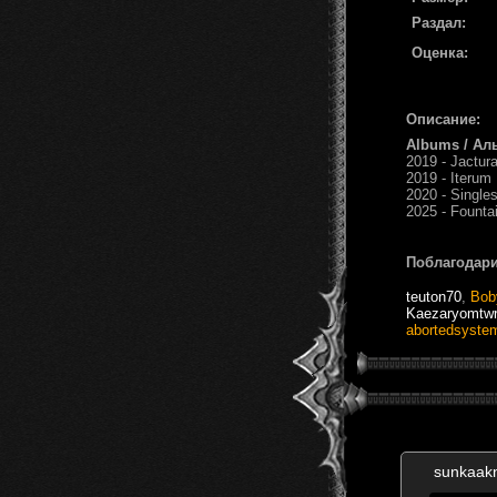
Раздал:
Оценка:
Описание:
Albums / Ал
2019 - Jactur
2019 - Iterum
2020 - Single
2025 - Founta
Поблагодари
teuton70
,
Bob
Kaezaryomtwr
abortedsyste
sunkaak