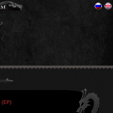
ь?
 (EP)