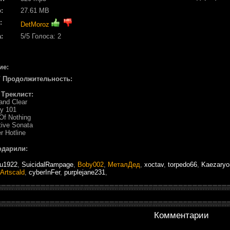
:
27.61 MB
:
DetMoroz
:
5
/5 Голоса:
2
ие:
/ Продолжительность:
/ Треклист:
and Clear
ry 101
Of Nothing
tive Sonata
r Hotline
одарили:
tu1922
,
SuicidalRampage
,
Boby002
,
МеталДед
,
xoctav
,
torpedo66
,
Kaezaryo
Artscald
,
cyberInFer
,
purplejane231
,
Комментарии