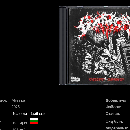
рия:
Музыка
Добавлено:
2025
Файлов:
Beatdown Deathcore
Скачан:
:
Сид был:
Болгария
Модерация:
т:
320 mp3