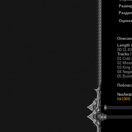
Размер
Раздал
Оценка
Описан
Length 
00:11:43
Tracks 
01 Cold 
02 Mise
03 King 
04 Nega
05 Buste
Поблаг
Nosfera
fdr1969
,