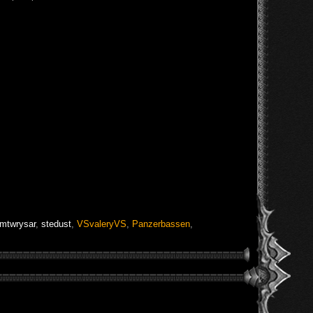
mtwrysar
,
stedust
,
VSvaleryVS
,
Panzerbassen
,